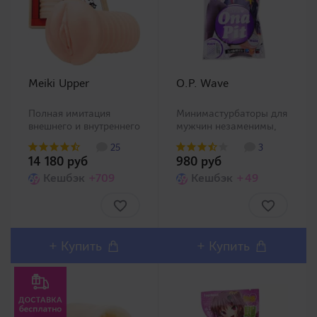
Meiki Upper
O.P. Wave
Полная имитация
Минимастурбаторы для
внешнего и внутреннего
мужчин незаменимы,
строения настоящего
когда встает вопрос
25
3
влагалища! Одна из
совмещающей
14 180 руб
980 руб
самых реалистичных и
минимум усилий с
популярных линеек
Кешбэк
+709
максимальным
Кешбэк
+49
мастурбаторов в
уровнем удовольствия.
Японии Meiki.
Даже несмотря на свои
Разработка данного
комфортные размеры,
продукта производил..
такие игрушки дают
ощущения несрав..
+
Купить
+
Купить