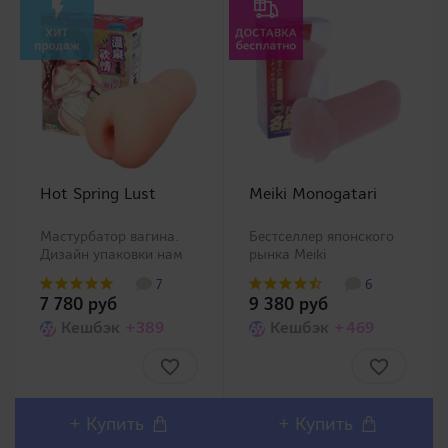
Hot Spring Lust
Meiki Monogatari
Мастурбатор вагина.
Бестселлер японского
Дизайн упаковки нам
рынка Meiki
представляет девушку
Monogatari, который к
7
6
из горячих источников.
2010 году превысил
7 780 руб
9 380 руб
Материал Baby Skin
планку продаж 500
гладкий, мягкий и
Кешбэк
+389
000! Яркая расцветка с
Кешбэк
+469
нежный, напоминает
реалистичными
ухоженную женскую
половыми губами даст
кожу. Без запаха и
абсолютно новые
липкости. Матери..
ощущения от
мастурбации. ..
+
Купить
+
Купить