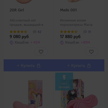
20R Girl
Meiki 001
Абсолютный хит
Интимная копия
продаж, вышедший в
порноактрисы Maria
продажу в 2009 году
Ozawa!Представляем
42
31
быстро получил
Вашему вниманию
9 080 руб
17 880 руб
признание покупателей
первую и одну из
и стал бестселлером
Кешбэк
+454
самых популярных
Кешбэк
+894
Японского рынка!
линеек мастурбаторов
Является частью
в Японии Meiki no
большой серии
Syoumei. Искусственные
"возрастных"
влагалища этой
мастурбаторов, модели
линейки воссозд..
+
Купить
+
Купить
которой..