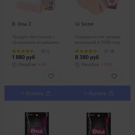
B. Ona 2
Ui Sister
Продукт бестселлер с
Очередной хит продаж
продажами входящими
вышедший в 2008 году
в топ100 всех продуктов
завоевал большую
5
14
для взрослых этого
популярность среди
1 880 руб
8 380 руб
производителя, а также
покупателей, показав
который несомненно
Кешбэк
+94
огромное количество
Кешбэк
+419
встает в один ряд с
продаж.Во вводной
такими большими
части можно увидеть
линейками как Meiki и
спиралевидные
Seventeen. Однак..
стимуляторы
(трехмерные горбы..
+
Купить
+
Купить