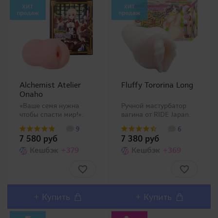
Alchemist Atelier
Fluffy Tororina Long
Onaho
«Ваше семя нужна
Ручной мастурбатор
чтобы спасти мир!».
вагина от RIDE Japan.
Таков слоган гласит на
Ощутите мягкую
9
6
упаковке мастурбатора
женскую кожу! RIDE
7 580 руб
7 380 руб
с симпатичной
Japan презентовала
девушкой алхимиком
Кешбэк
+379
новый материал –
Кешбэк
+369
по мотивам японской
после более плотного
серии видеоигр Atelier.
Bungee Touch и более
4 крупные продольные
жесткого Hard Touch на
складки будут сопров..
был пр..
+
Купить
+
Купить