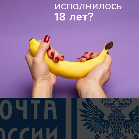
исполнилось
каза, отсутствие очередей, документы не требуются.
18 лет?
ый терминал, установленный в супермаркетах и торговых 
(просто введите полученный код и заберите посылку с авт
ью исключается контакт с людьми.
ения SMS.