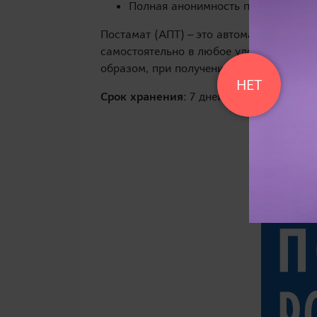
Полная анонимность при выдаче за
Постамат (АПТ) – это автоматизированн
самостоятельно в любое удобное время 
образом, при получении заказа полност
НЕТ
Срок хранения:
7 дней с момента получ