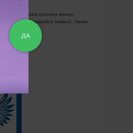
центрах. Получить посылку можно
оматически открывшейся ячейки). Таким
ДА