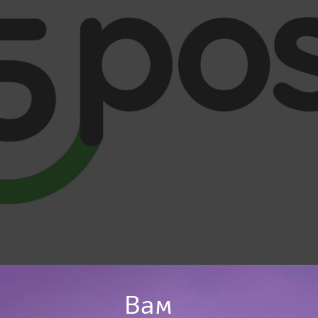
уб.
Вам
 в постамате по SMS-коду, от вас нужен только номер тел