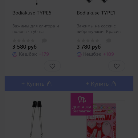
Bodiakuse TYPE5
Bodiakuse TYPE1
Зажимы для клитора и
Зажимы на соски с
половых губ на
вибропулями. Красивый,
бусинах. Зажимы,
мощный аксессуар для
выполненные в едином
ваших интимных игр.
3 580 руб
3 780 руб
стиле украшения для
Зажимы на соски с
сосков и половых губ.
Кешбэк
+179
вибропулями. Данный
Кешбэк
+189
Кончики зажимов
товар обеспечит Ваши
оснащены резиновыми
игры дополнительной
накладками,
стимуляцией, полезной
защищающими от
людям чувств..
микротравм. Спец..
+
Купить
+
Купить