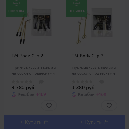
TM Body Clip 2
TM Body Clip 3
Оригинальные зажимы
Оригинальные зажимы
на соски с подвесками
на соски с подвесками
обеспечат не только
обеспечат не только
стимуляцией столь
стимуляцией столь
3 380 руб
3 380 руб
чувствительных
чувствительных
областей, но и станут
Кешбэк
+169
областей, но и станут
Кешбэк
+169
изысканным
изысканным
украшением. Кончики
украшением. ..
зажимов наделены
мягкими колпачками
для защиты от ми..
+
Купить
+
Купить