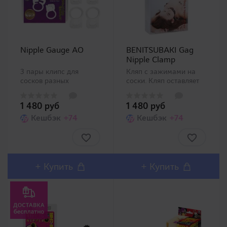
Nipple Gauge AO
BENITSUBAKI Gag
Nipple Clamp
3 пары клипс для
Кляп с зажимами на
сосков разных
соски. Кляп оставляет
размеров. Все клипсы
рот открытым, при этом
регулируются по
одновременно можно
1 480 руб
1 480 руб
размеру (силе
применить пытку
затяжки). ..
Кешбэк
+74
сосков. Серия
Кешбэк
+74
Benitsubaki была
создана женщиной,
которая знает о BDSM
все, и представляет
собой линей..
+
Купить
+
Купить