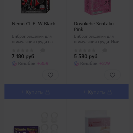
Nemo CLIP-W Black
Dosukebe Sentaku
Pink
Виброприщепки для
Виброприщепки для
стимуляции груди на
стимуляции груди. Ими
беспроводном ДУ.
могут пользоваться как
Длина провода (между
опытные, так и
7 180 руб
5 580 руб
прищепками 23 см). ..
начинающие, в
Кешбэк
+359
одиночной игре, так и
Кешбэк
+279
играх в паре. Просты и
удобны в
использовании. В
комплекте щелочные
батарейки. ..
+
Купить
+
Купить