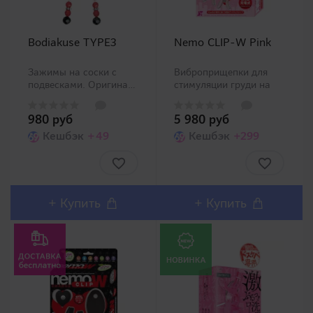
Bodiakuse TYPE3
Nemo CLIP-W Pink
Зажимы на соски с
Виброприщепки для
подвесками. Оригинальные
стимуляции груди на
зажимы на соски с
беспроводном ДУ.
подвесками обеспечат
Длина провода (между
980 руб
5 980 руб
не только стимуляцией
прищепками 23 см). ..
столь чувствительных
Кешбэк
+49
Кешбэк
+299
областей, но и станут
изысканным
украшением. Кончики
зажимов наделены ..
+
Купить
+
Купить