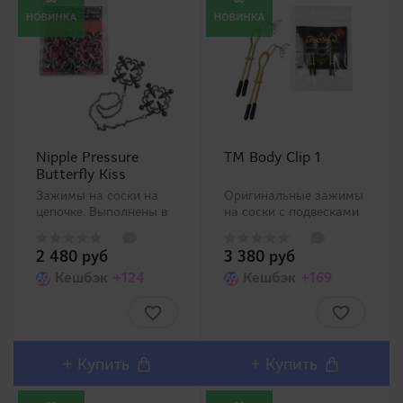
Nipple Pressure
TM Body Clip 1
Butterfly Kiss
Зажимы на соски на
Оригинальные зажимы
цепочке. Выполнены в
на соски с подвесками
форме
обеспечат не только
закручивающихся
стимуляцией столь
2 480 руб
3 380 руб
болтиков, позволяющих
чувствительных
идеально подобрать
Кешбэк
+124
областей, но и станут
Кешбэк
+169
силу давления. Сперва
изысканным
раскройте зажимы
украшением. Кончики
максимально широко, и
зажимов наделены
уже затем разместите
мягкими колпачками
их вокруг необх..
для защиты от ми..
+
Купить
+
Купить