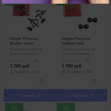
Nipple Pressure
Nipple Pressure
Broken Heart
Gekikan Ball
Зажимы на соски в
Зажимы магниты на
форме сердечек с
соски. Вы можете
пронзенной стрелой и
зажать каждый сосок
подвесками. Его можно
по 2 магниты или на
3 380 руб
2 980 руб
использовать не только
один сразу 4. Его
в качестве БДСМ
Кешбэк
+169
можно использовать не
Кешбэк
+149
аксессуара, который
только в качестве
серьезно сжимает и
БДСМ аксессуара,
причиняет боль. Его
также можно
также можно
использовать в
использовать..
качестве предмета для
+
Купить
+
Купить
у..