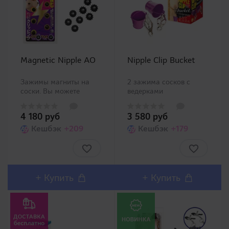
Magnetic Nipple AO
Nipple Clip Bucket
Зажимы магниты на
2 зажима сосков с
соски. Вы можете
ведерками
зажать каждый сосок
утяжелителями. Вы
по 2 магниты или на
сами можете решить
4 180 руб
3 580 руб
один сразу 4. Также
чем наполнить ведерки
применимо и для
Кешбэк
+209
регулируя вес. ..
Кешбэк
+179
клиторальной области.
..
+
Купить
+
Купить