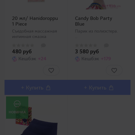
20 мл/ Hanidoroppu
Candy Bob Party
1 Piece
Blue
Съедобная массажная
Парик из полиэстера.
интимная смазка
..
-медовая. Настоящий
долгожитель японского
480 руб
3 580 руб
рынка в категории
интимных смазок. Не
Кешбэк
+24
Кешбэк
+179
теряет популярность
уже более 10 лет! 4
пакетика по 20 мл
массажных с..
+
Купить
+
Купить