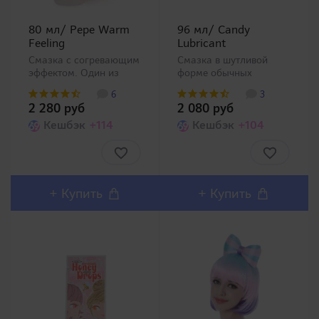
80 мл/ Pepe Warm
96 мл/ Candy
Feeling
Lubricant
Смазка с согревающим
Смазка в шутливой
эффектом. Один из
форме обычных
самых известных и
конфеток леденцов -
6
3
популярных брендов
новинка от компании
2 280 руб
2 080 руб
Японии в категории
A-One! Будет отличным
смазок PEPEE. Уже
Кешбэк
+114
подарком для друзей
Кешбэк
+104
более 20 лет на рынке!
или своей второй
Данная интимная
половинки. К тому же,
смазка обеспечит
благодаря своим
возбуждающи..
компактным размерам
их будет ле..
+
Купить
+
Купить