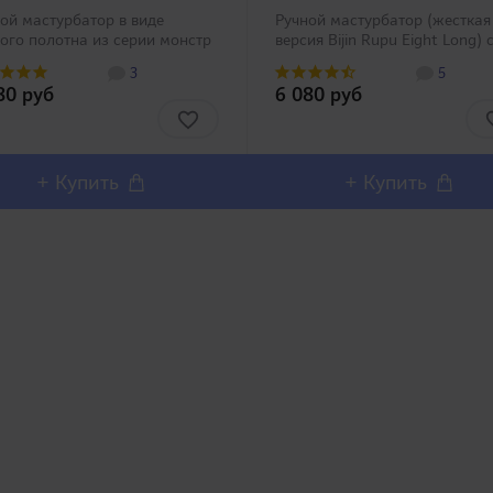
ой мастурбатор в виде
Ручной мастурбатор (жесткая
ого полотна из серии монстр
версия Bijin Rupu Eight Long) 
ай от Magic Eyes. В
уникальной внутренней
3
5
ртименте 2 вида,
структурой, которая состоит и
80 руб
6 080 руб
ичающиеся своей
продольных складок (в
мулирующей структурой
поперечном сечении в виде
рхности, пожалуйста,
клевера) и проверенной
рите по своему желанию (..
мельчайшей ..
+ Купить
+ Купить