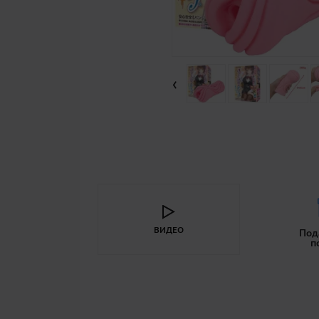
‹
ВИДЕО
Под
п