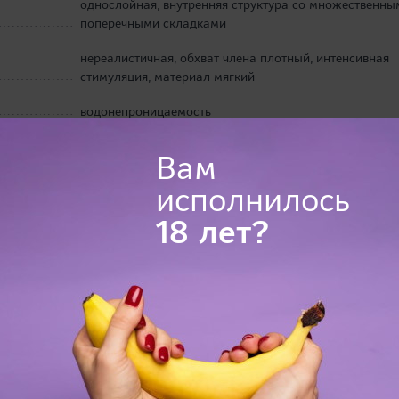
однослойная, внутренняя структура со множественны
поперечными складками
нереалистичная, обхват члена плотный, интенсивная
стимуляция, материал мягкий
водонепроницаемость
RIDE Japan, Япония
Вам
2013 г.
исполнилось
не рекомендуется
18 лет?
21,0 х 14,0 х 8,0 см
мастурбатор, смазка пробник (12 мл)