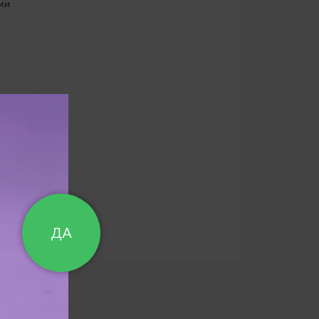
ми
ДА