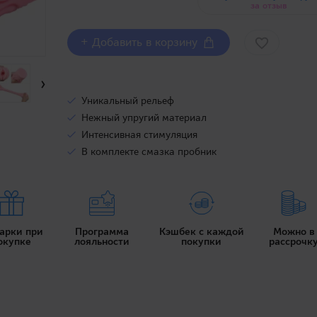
за отзыв
+ Добавить в корзину
›
Уникальный рельеф
Нежный упругий материал
Интенсивная стимуляция
В комплекте смазка пробник
арки при
Программа
Кэшбек с каждой
Можно в
окупке
лояльности
покупки
рассрочк