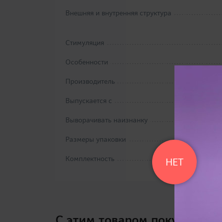
Внешняя и внутренняя структура
Стимуляция
Особенности
Производитель
Выпускается с
Выворачивать наизнанку
Размеры упаковки
Комплектность
НЕТ
C этим товаром покупают