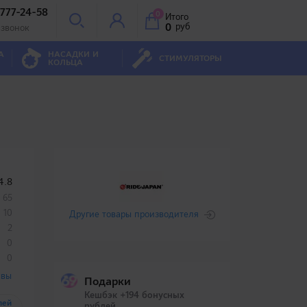
 777-24-58
0
Итого
0
руб
 звонок
А
НАСАДКИ И
СТИМУЛЯТОРЫ
КОЛЬЦА
4.8
65
10
Другие товары производителя
2
0
0
ывы
Подарки
Кешбэк +194 бонусных
лей
рублей