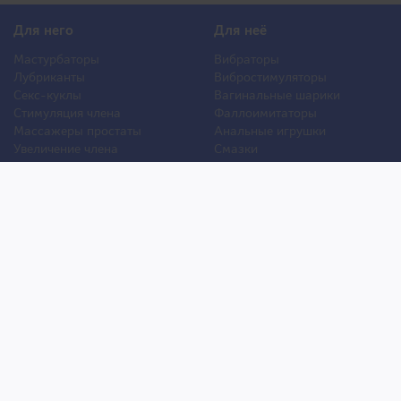
Для него
Для неё
Мастурбаторы
Вибраторы
Лубриканты
Вибростимуляторы
Секс-куклы
Вагинальные шарики
Стимуляция члена
Фаллоимитаторы
Массажеры простаты
Анальные игрушки
Увеличение члена
Смазки
Накладная грудь
Стимуляторы клитора
Стимуляторы груди
Для двоих
Анальная стимуляция
БДСМ
Пролонгаторы
Презервативы
Смазки
Мужские феромоны
Женские феромоны
Игрушки для ванной
Другие игрушки