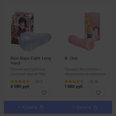
Bijin Rupu Eight Long
B. Ona
Hard
Ручной мастурбатор
Продукт бестселлер с
(жесткая версия Bijin
продажами входящими
Rupu Eight Long) с
в топ100 всех продуктов
5
10
уникальной внутренней
для взрослых этого
6 080 руб
1 880 руб
структурой, которая
производителя, а также
состоит из 8
который несомненно
продольных складок (в
встает в один ряд с
поперечном сечении в
такими большими
виде клевера) и
линейками как Meiki и
+ Купить
+ Купить
проверенной
Seventeen. Однак..
мельчайшей ..