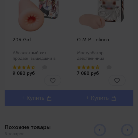
20R Girl
O.M.P. Lolinco
Абсолютный хит
Мастурбатор
продаж, вышедший в
девственница.
продажу в 2009 году
Представитель
быстро получил
популярной
9 080 руб
7 080 руб
признание покупателей
линейки O.M.P. -
и стал бестселлером
мастурбаторов с
Японского рынка!
уникальными
Является частью
внутренними каналами
большой серии
(рис. 5). В данном
+ Купить
+ Купить
"возрастных"
мастурбаторе
мастурбаторов, модели
производители
которой..
выпустили имитаци..
Похожие товары
6 товаров