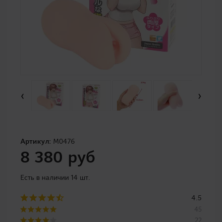
‹
›
Артикул:
M0476
8 380 руб
Есть в наличии 14 шт.
4.5
45
22