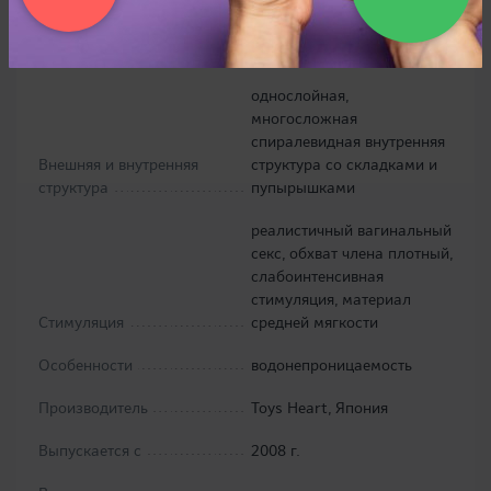
Материал
эластомер
Имитация
вагины
однослойная,
многосложная
спиралевидная внутренняя
Внешняя и внутренняя
структура со складками и
структура
пупырышками
реалистичный вагинальный
секс, обхват члена плотный,
слабоинтенсивная
стимуляция, материал
Стимуляция
средней мягкости
Особенности
водонепроницаемость
Производитель
Toys Heart, Япония
Выпускается с
2008 г.