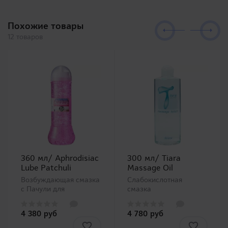
Похожие товары
12 товаров
360 мл/ Aphrodisiac
300 мл/ Tiara
Lube Patchuli
Massage Oil
Возбуждающая смазка
Слабокислотная
с Пачули для
смазка
секса. Представляем
рекомендованная
Вашему вниманию
женщинам. Насыщен
4 380 руб
4 780 руб
серию
увлажняющей
ароматизированных
гиалуроновой кислотой