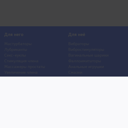
Для него
Для неё
Мастурбаторы
Вибраторы
Лубриканты
Вибростимуляторы
Секс-куклы
Вагинальные шарики
Стимуляция члена
Фаллоимитаторы
Массажеры простаты
Анальные игрушки
Увеличение члена
Смазки
Накладная грудь
Стимуляторы клитора
Стимуляторы груди
Для двоих
Анальная стимуляция
БДСМ
Пролонгаторы
Презервативы
Смазки