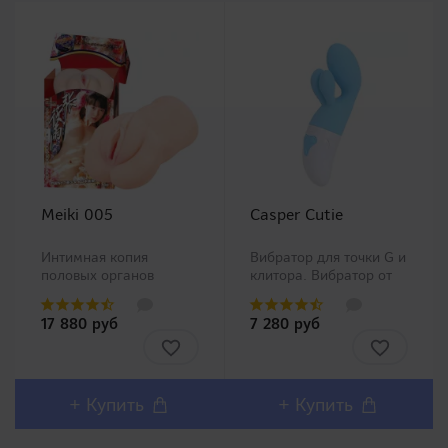
Meiki 005
Casper Cutie
Интимная копия
Вибратор для точки G и
половых органов
клитора. Вибратор от
китайской Ню модели
популярной японской
Чжан Сяо Ю (Zhang
компании RENDS.
17 880 руб
7 280 руб
Xiao Yu)!Представляем
Является
Вашему вниманию
представителем милой
одну из самых
серии вибраторов от
популярных линеек в
RENDS и уменьшенной
Японии Meiki no
версией Casper.
+ Купить
+ Купить
Syoumei. Искусственные
Японский вибратор для
влагалища этой линей..
точки G..