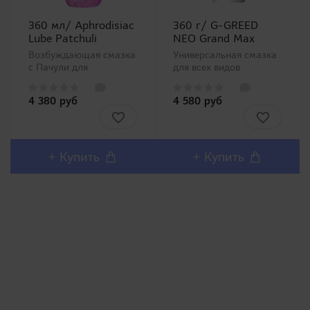
360 мл/ Aphrodisiac
360 г/ G-GREED
Lube Patchuli
NEO Grand Max
Возбуждающая смазка
Универсальная смазка
с Пачули для
для всех видов
секса. Представляем
сексуальных игр и
Вашему вниманию
эротического массажа.
4 380 руб
4 580 руб
серию
На водной основе,
ароматизированных
легко смывается,
смазок для секса с
слабокислый уровень
эффектом афродизиака
pH, как и у
Aphrodisiac Lube (все
человеческой кожи.
+ Купить
+ Купить
можно найти в
Продукт прошел
ассортименте
тестирование на
магазина). Се..
аллерги..