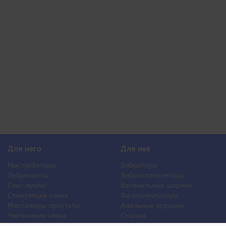
Для него
Для неё
Мастурбаторы
Вибраторы
Лубриканты
Вибростимуляторы
Секс-куклы
Вагинальные шарики
Стимуляция члена
Фаллоимитаторы
Массажеры простаты
Анальные игрушки
Увеличение члена
Смазки
Накладная грудь
Стимуляторы клитора