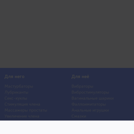
Для него
Для неё
Мастурбаторы
Вибраторы
Лубриканты
Вибростимуляторы
Секс-куклы
Вагинальные шарики
Стимуляция члена
Фаллоимитаторы
Массажеры простаты
Анальные игрушки
Увеличение члена
Смазки
Накладная грудь
Стимуляторы клитора
Стимуляторы груди