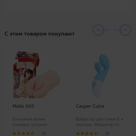
C этим товаром покупают
Meiki 005
Casper Cutie
Интимная копия
Вибратор для точки G и
половых органов
клитора. Вибратор от
китайской Ню модели
популярной японской
Чжан Сяо Ю (Zhang
компании RENDS.