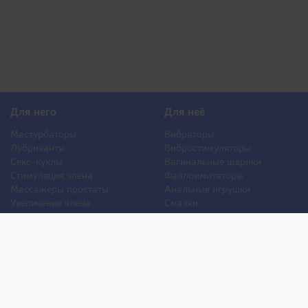
Для него
Для неё
Мастурбаторы
Вибраторы
Лубриканты
Вибростимуляторы
Секс-куклы
Вагинальные шарики
Стимуляция члена
Фаллоимитаторы
Массажеры простаты
Анальные игрушки
Увеличение члена
Смазки
Накладная грудь
Стимуляторы клитора
Стимуляторы груди
Для двоих
Анальная стимуляция
БДСМ
Пролонгаторы