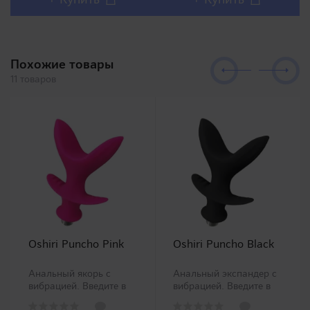
соответствующим
дизайном и полным
уровнем качества.
воспроизв..
Силико..
Похожие товары
11 товаров
Oshiri Puncho Pink
Oshiri Puncho Black
Анальный якорь с
Анальный экспандер с
вибрацией. Введите в
вибрацией. Введите в
анус эту игрушку в
анус эту игрушку в