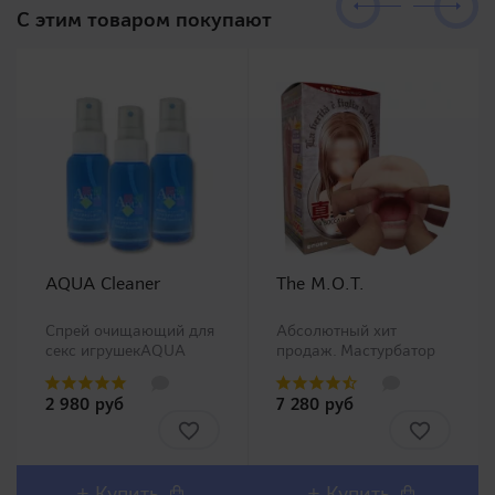
C этим товаром покупают
AQUA Cleaner
The M.O.T.
Спрей очищающий для
Абсолютный хит
секс игрушекAQUA
продаж. Мастурбатор
Cleaner - это средство
ротик производства
для чистки секс
Magic Eyes, новинка в
2 980 руб
7 280 руб
игрушек, которое
нашем ассортименте.
производится Tokyo
Любители орального
Design совместно с
секса должны остаться
фармацевтической
довольны столь
компанией с
реалистичным внешним
+ Купить
+ Купить