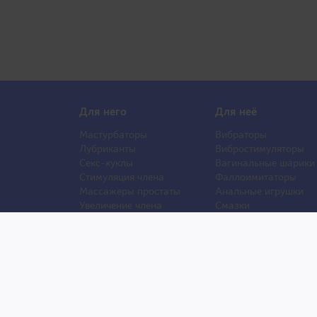
Для него
Для неё
Мастурбаторы
Вибраторы
Лубриканты
Вибростимуляторы
Секс-куклы
Вагинальные шарики
Стимуляция члена
Фаллоимитаторы
Массажеры простаты
Анальные игрушки
Увеличение члена
Смазки
Накладная грудь
Стимуляторы клитора
Стимуляторы груди