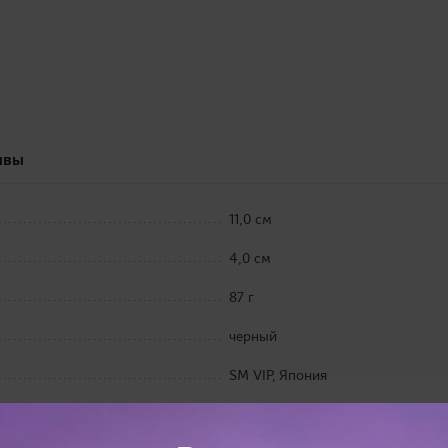
ывы
11,0 см
4,0 см
87 г
черный
SM VIP, Япония
30,0 х 27,0 х 3,8 см