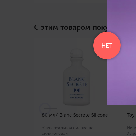
C этим товаром покупают
НЕТ
80 мл/ Blanc Secrete Silicone
Toy
Универсальная смазка на
Нетк
силиконовой
XL 