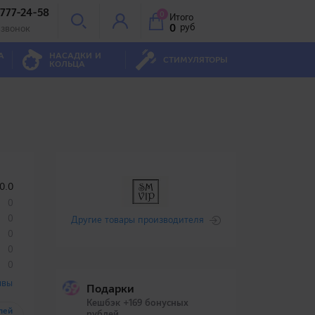
 777-24-58
0
Итого
0
руб
 звонок
А
НАСАДКИ И
СТИМУЛЯТОРЫ
КОЛЬЦА
0.0
0
0
Другие товары производителя
0
0
0
ывы
Подарки
Кешбэк +169 бонусных
лей
рублей