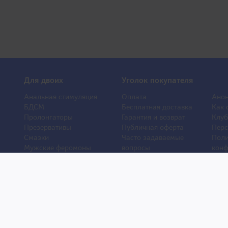
Для двоих
Уголок покупателя
Анальная стимуляция
Оплата
Анон
БДСМ
Бесплатная доставка
Как 
Пролонгаторы
Гарантия и возврат
Клуб
Презервативы
Публичная оферта
Перс
Смазки
Часто задаваемые
Поли
Мужские феромоны
вопросы
конф
Женские феромоны
О компании
Отз
Игрушки для ванной
Контакты
Порн
Другие игрушки
Статьи
Хиты
Уход и обслуживание
Новости
Новы
игрушек