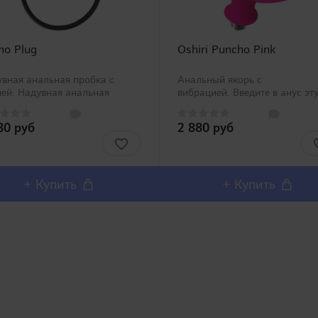
ho Plug
Oshiri Puncho Pink
вная анальная пробка с
Анальный якорь с
ей. Надувная анальная
вибрацией. Введите в анус эт
бка поможет избежать
игрушку в форме якоря и
упки одновременно
почувствуйте удивительное
80 руб
2 880 руб
ольких анальных пробок
растяжение. Во время вставки
ых диаметров, Вы можете
сомкнутом состоянии игрушк
лировать его самостоятельно
будет иметь вид стандартной
еобход..
анальной пр..
+ Купить
+ Купить