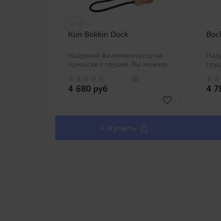
Kun Bokkin Dock
Boc
Надувной фаллоимитатор на
Наду
присоске с грушей. Вы можете
груш
сами регулировать необходимый
про
диаметр игрушки до 5,4 см. Также
пок
4 680 руб
4 7
рекомендуем не
неск
переусердствовать с подкачкой!
разн
Размер показанный на картинке -
регу
близ..
до н
+ Купить