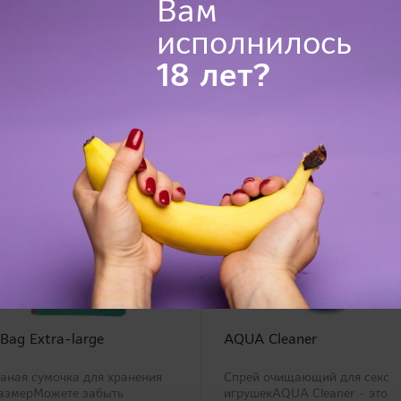
Вам
исполнилось
18 лет?
 Bag Extra-large
AQUA Cleaner
аная сумочка для хранения
Спрей очищающий для секс
размерМожете забыть
игрушекAQUA Cleaner - это