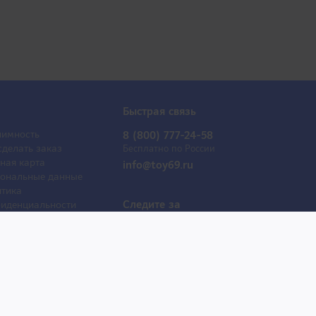
Быстрая связь
имность
8 (800) 777-24-58
сделать заказ
Бесплатно по России
ная карта
info@toy69.ru
ональные данные
тика
Следите за
иденциальности
обновлениями
ывы
оактрисы
 продаж
е товары