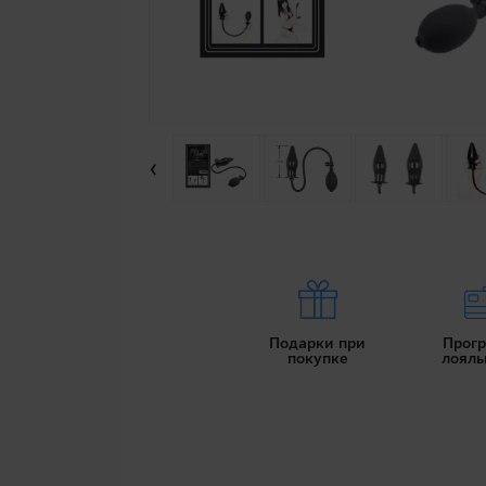
‹
Подарки при
Прог
покупке
лояль