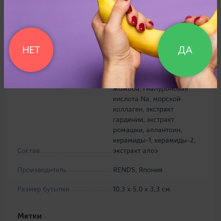
рекомендуется для
анальных игр, эротического
массажа, игр в ванной и
Применение
душе
НЕТ
ДА
циклопентасилоксан,
диметикон, минеральное
масло, сквален, масло
жожоба, гиалуроновая
кислота Na, морской
коллаген, экстракт
гардении, экстракт
ромашки, аллантоин,
керамиды-1, керамиды-2,
Состав
экстракт алоэ
Производитель
RENDS, Япония
Размер бутылки
10,3 х 5,0 х 3,3 см
Метки