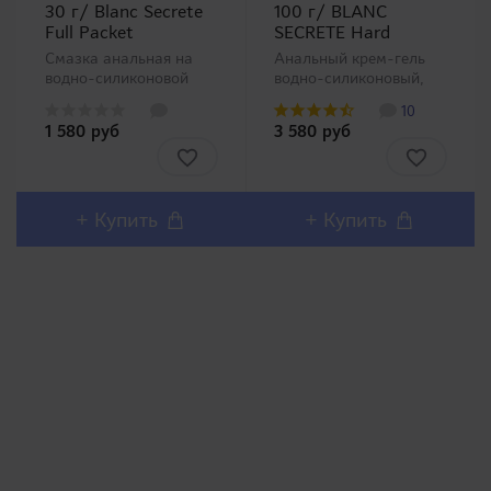
30 г/ Blanc Secrete
100 г/ BLANC
Full Packet
SECRETE Hard
Смазка анальная на
Анальный крем-гель
водно-силиконовой
водно-силиконовый,
основе.Рады сообщить,
который сочетает в
10
что мы наконец
себе преимущества
1 580 руб
3 580 руб
дождались
силиконовых смазок и
суперпопулярной
смазок на водной
силиконовой
основе! Создаваемая
смазки Blanc Secrete в
смазочная пленка,
компактной мобильной
равномерно
+ Купить
+ Купить
6 граммовой фасовке!
распределяясь по
В упаковке 5 пакет..
стенкам, надежно
защи..