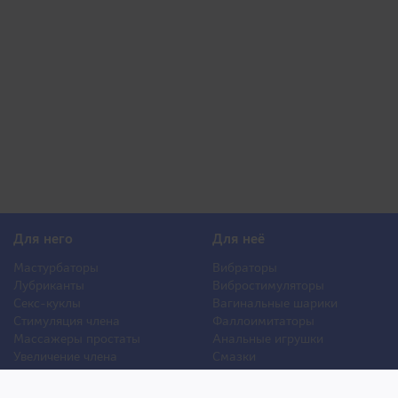
Для него
Для неё
Мастурбаторы
Вибраторы
Лубриканты
Вибростимуляторы
Секс-куклы
Вагинальные шарики
Стимуляция члена
Фаллоимитаторы
Массажеры простаты
Анальные игрушки
Увеличение члена
Смазки
Накладная грудь
Стимуляторы клитора
Стимуляторы груди