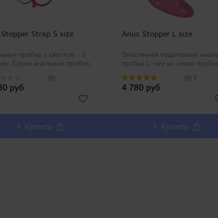
 Stopper Strap S size
Anus Stopper L size
ьная пробка с хвостом - S
Эластичная податливая анал
ер. Серия анальных пробок,
пробка L-size из серии пробо
ставленная тремя размерами
трех размеров - S, M, L, кото
1
M, L). Каждая пробка надалена
могут использоваться как
80 руб
4 780 руб
томдля более комфортного и
женщинами, так и мужчинам
пасного извлечения. Кроме
(пробки всех трех размеров
 ви..
можно найти в ассортименте .
+ Купить
+ Купить