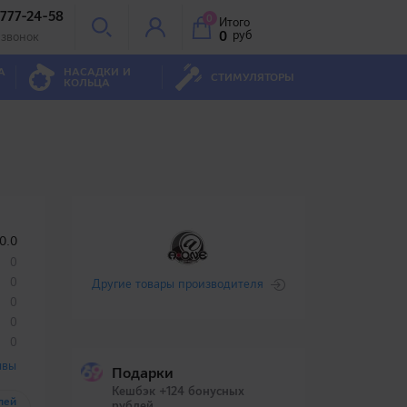
 777-24-58
0
Итого
0
руб
 звонок
А
НАСАДКИ И
СТИМУЛЯТОРЫ
КОЛЬЦА
0.0
0
0
Другие товары производителя
0
0
0
ывы
Подарки
Кешбэк +124 бонусных
лей
рублей