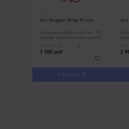
Ass Stopper Strap M size
Ass
Анальная пробка с хвостом - M
Анал
размер. Серия анальных пробок,
разм
представленная тремя размерами
пред
(S, M, L). Каждая пробка надалена
(S, 
3 380 руб
2 9
хвостомдля более комфортного и
хвос
безопасного извлечения. Кроме
безо
того, ви..
того,
+ Купить