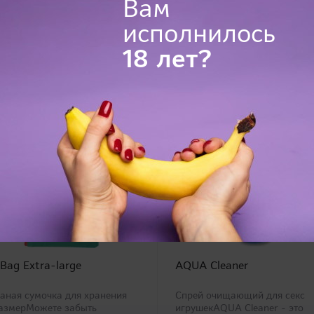
Вам
исполнилось
18 лет?
 Bag Extra-large
AQUA Cleaner
аная сумочка для хранения
Спрей очищающий для секс
размерМожете забыть
игрушекAQUA Cleaner - это