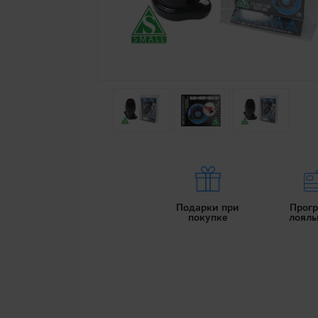
Подарки при
Прог
покупке
лояль