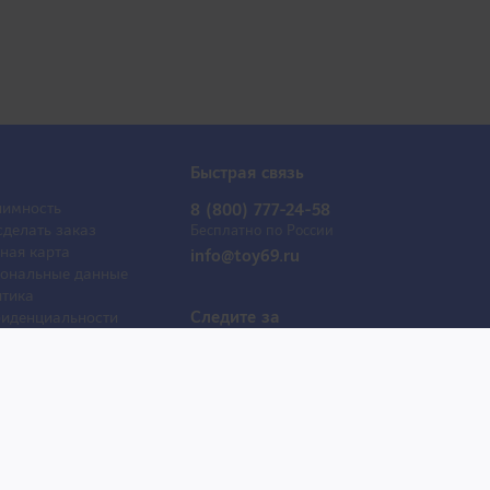
Быстрая связь
имность
8 (800) 777-24-58
сделать заказ
Бесплатно по России
ная карта
info@toy69.ru
ональные данные
тика
Следите за
иденциальности
обновлениями
ывы
оактрисы
 продаж
е товары