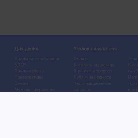
Для двоих
Уголок покупателя
Анальная стимуляция
Оплата
Анон
БДСМ
Бесплатная доставка
Как 
Пролонгаторы
Гарантия и возврат
Клуб
Презервативы
Публичная оферта
Перс
Смазки
Часто задаваемые
Поли
Мужские феромоны
вопросы
конф
Женские феромоны
О компании
Отз
Игрушки для ванной
Контакты
Порн
Другие игрушки
Статьи
Хиты
Уход и обслуживание
Новости
Новы
игрушек