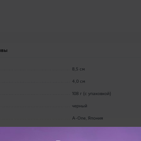
ывы
8,5 см
4,0 см
108 г (с упаковкой)
черный
A-One, Япония
21,5 х 18,0 х 6,0 см