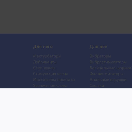
Для него
Для неё
Мастурбаторы
Вибраторы
Лубриканты
Вибростимуляторы
Секс-куклы
Вагинальные шарики
Стимуляция члена
Фаллоимитаторы
Массажеры простаты
Анальные игрушки
Увеличение члена
Смазки
Накладная грудь
Стимуляторы клитора
Стимуляторы груди