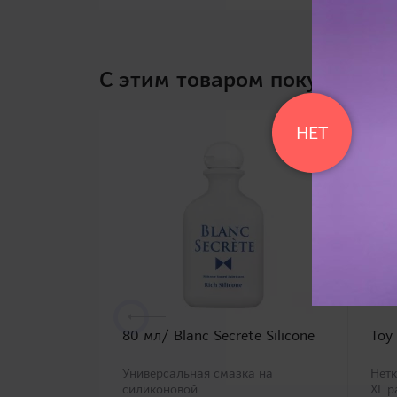
C этим товаром покупают
НЕТ
80 мл/ Blanc Secrete Silicone
Toy
Универсальная смазка на
Нетк
силиконовой
XL 