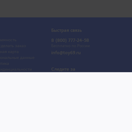
Быстрая связь
имность
8 (800) 777-24-58
сделать заказ
Бесплатно по России
ная карта
info@toy69.ru
ональные данные
тика
Следите за
иденциальности
обновлениями
ывы
оактрисы
 продаж
е товары