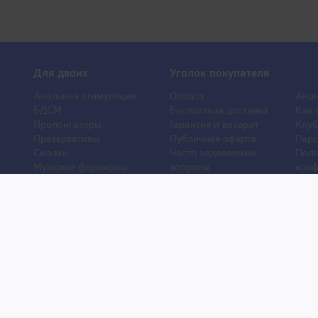
Для двоих
Уголок покупателя
Анальная стимуляция
Оплата
Анон
БДСМ
Бесплатная доставка
Как 
Пролонгаторы
Гарантия и возврат
Клуб
Презервативы
Публичная оферта
Перс
Смазки
Часто задаваемые
Поли
Мужские феромоны
вопросы
конф
Женские феромоны
О компании
Отз
Игрушки для ванной
Контакты
Порн
Другие игрушки
Статьи
Хиты
Уход и обслуживание
Новости
Новы
игрушек
и © 2007–2026. Права защищены. Товары для взрослых из Японии.