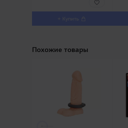
проблемой со здоровой эрекцией.
дов
Вакуумная помпа с м..
вне
восп
+ Купить
Похожие товары