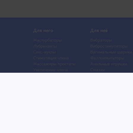
Для него
Для неё
Мастурбаторы
Вибраторы
Лубриканты
Вибростимуляторы
Секс-куклы
Вагинальные шарики
Стимуляция члена
Фаллоимитаторы
Массажеры простаты
Анальные игрушки
Увеличение члена
Смазки
Накладная грудь
Стимуляторы клитора
Стимуляторы груди
Секс Шоп Тоy69.ru - Магазин для взрослых из Япони