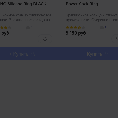
NO Silicone Ring BLACK
Power Cock Ring
ционное кольцо силиконовое
Эрекционное кольцо - стимул
рное. Эрекционное кольцо из
промежности. Очередной тов
кокачественного 100%
категории поддержки мужчи
1
3
кона от компании A-One.
выпущен в трех модификация
 руб
5 180 руб
шо растягивается и подходит
пожалуйста, выберите по сво
все размеры полового члена.
усмотрению. Power Coc..
о использов..
+ Купить
+ Купить