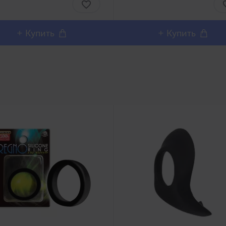
ольны столь реалистичным
no Syoumei. Искусственные
шним дизайном и полным
влагалища этой линей..
роизв..
+ Купить
+ Купить