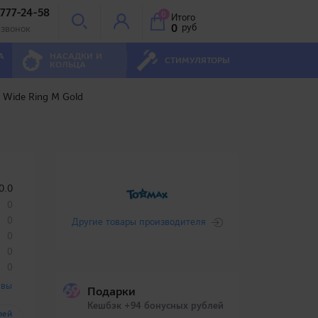
 777-24-58
0
Итого
0
руб
 звонок
А
НАСАДКИ И
СТИМУЛЯТОРЫ
КОЛЬЦА
 Wide Ring M Gold
0.0
0
0
Другие товары производителя
0
0
0
ывы
Подарки
Кешбэк +94 бонусных рублей
лей