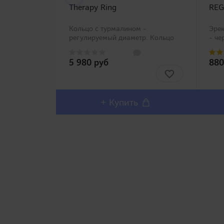
Therapy Ring
REG
Кольцо с турмалином -
Эрек
регулируемый диаметр. Кольцо
- че
на пенис для увеличения
высо
продолжительности полового
сили
5 980 руб
880
акта. Отличительной
Хоро
особенностью его является
под 
удобная регулировка диаметра, а
Можн
также производи..
+ Купить