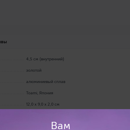
ывы
4,5 см (внутренний)
золотой
алюминиевый сплав
Toami, Япония
12,0 х 9,0 х 2,0 см
Вам