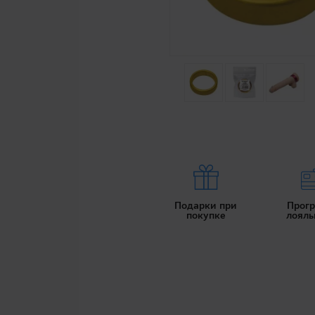
Подарки при
Прог
покупке
лояль