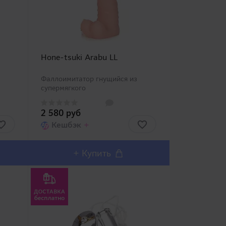
Hone-tsuki Arabu LL
Фаллоимитатор гнущийся из
супермягкого
материала. Популярная серия
фаллоимитаторов "Arab" от
2 580 руб
японской компании TOAMI
пополнилась еще одной
Кешбэк
+
 с
дополнительной серией дилдо с
гибким стержнем, представл..
+
Купить