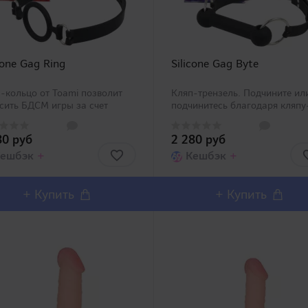
cone Gag Ring
Silicone Gag Byte
-кольцо от Toami позволит
Кляп-трензель. Подчините ил
сить БДСМ игры за счет
подчинитесь благодаря кляпу
ленной атмосферы доминации
трензелю от Toami. Небольшо
ржать партнера всегда
диаметр кляпа держит рот в
80 руб
2 280 руб
вым к оральным ласкам.
приоткрытом состоянии, не д
цо будет держать рот
ешбэк
+
сомкнуть зубы, не растягивает
Кешбэк
+
оянно открытым и не даст
но мешает связн..
ну..
+
Купить
+
Купить