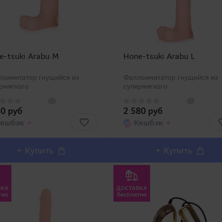
e-tsuki Arabu M
Hone-tsuki Arabu L
оимитатор гнущийся из
Фаллоимитатор гнущийся из
рмягкого
супермягкого
риала. Популярная серия
материала. Популярная серия
оимитаторов "Arab" от
фаллоимитаторов "Arab" от
80 руб
2 580 руб
ской компании TOAMI
японской компании TOAMI
лнилась еще одной
ешбэк
+
пополнилась еще одной
Кешбэк
+
лнительной серией дилдо с
дополнительной серией дилдо
им стержнем, представл..
гибким стержнем, представл..
+
Купить
+
Купить