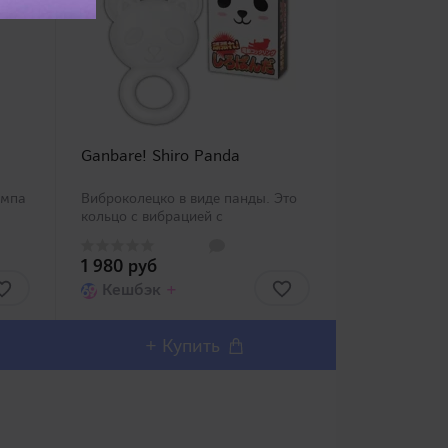
Ganbare! Shiro Panda
омпа
Виброколецко в виде панды. Это
кольцо с вибрацией с
оригинальным дизайном головы
панды поможет поддержать
1 980 руб
и.
устойчивую эрекцию на
длительное время за счет затяжки
Кешбэк
+
основания пениса, а также
дополнит..
+
Купить