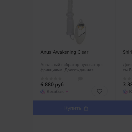
Anus Awakening Clear
Shir
Анальный вибратор пульсатор с
Длин
фрикциями. Долгожданная
см В
модель анального вибратора
Мате
пульсатора с функцией
Прои
6 880 руб
3 3
поршневых движений. Модель
Разм
выпущена двух цветов:
Кешбэк
+
см &
К
прозрачный и розовый.
Внутренние магниты по..
+
Купить