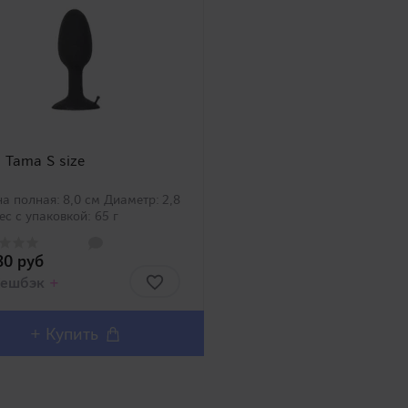
i Tama S size
а полная: 8,0 см Диаметр: 2,8
ес с упаковкой: 65 г
риал: 100% силикон
зводитель: Toami, Япония
80 руб
еры упаковки: 10,0 х 5,0 х 3,5
nbs..
ешбэк
+
+
Купить