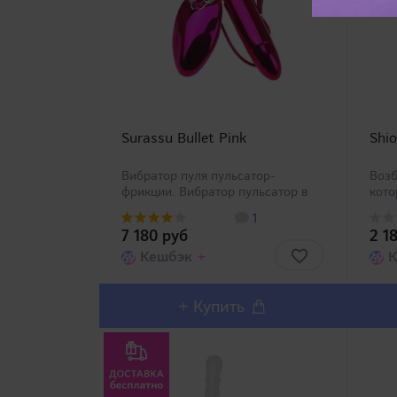
Surassu Bullet Pink
Shio
Вибратор пуля пульсатор-
Воз
фрикции. Вибратор пульсатор в
кото
форме пули (выпущено 3 цвета на
обоз
1
выбор: золото, серебро, розовый).
опис
7 180 руб
2 1
Внутренние магниты позволяют
на п
внутреннему стержню
Кешбэк
+
воз
К
производить поршневые движ..
сти
есте
+
Купить