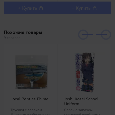
довольны столь
силикона), по
реалистичным внешним
консистенции
+ Купить
+ Купить
дизайном и полным
напоминает крем для
воспроизв..
рук. Безусловно
понравится любителям
анал..
Похожие товары
9 товаров
Local Panties Ehime
Joshi Kosei School
Uniform
Трусики с запахом.
Спрей с запахом
Взорвите воображение
ношенной униформы