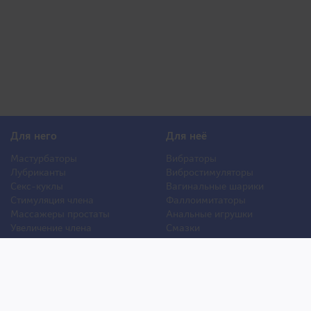
Для него
Для неё
Мастурбаторы
Вибраторы
Лубриканты
Вибростимуляторы
Секс-куклы
Вагинальные шарики
Стимуляция члена
Фаллоимитаторы
Массажеры простаты
Анальные игрушки
Увеличение члена
Смазки
Накладная грудь
Стимуляторы клитора
Стимуляторы груди
Для двоих
Анальная стимуляция