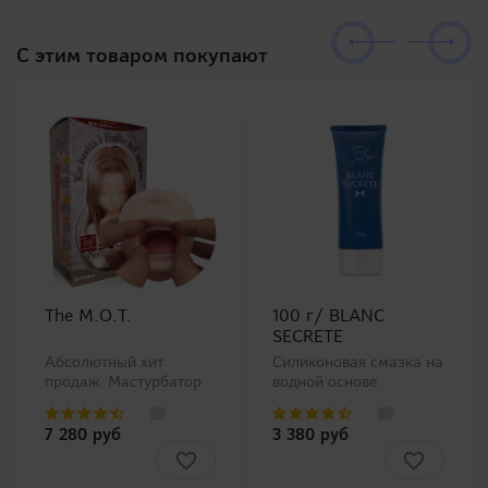
C этим товаром покупают
The M.O.T.
100 г/ BLANC
SECRETE
Абсолютный хит
Силиконовая смазка на
продаж. Мастурбатор
водной основе.
ротик производства
Анальная смазка на
Magic Eyes, новинка в
водной основе с
7 280 руб
3 380 руб
нашем ассортименте.
добавлением
Любители орального
диметикона
секса должны остаться
(производной