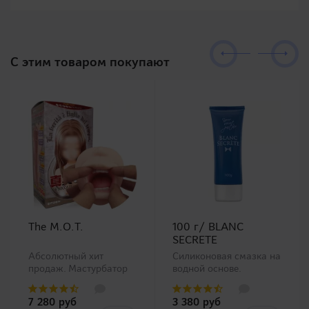
C этим товаром покупают
The M.O.T.
100 г/ BLANC
SECRETE
Абсолютный хит
Силиконовая смазка на
продаж. Мастурбатор
водной основе.
ротик производства
Анальная смазка на
Magic Eyes, новинка в
водной основе с
7 280 руб
3 380 руб
нашем ассортименте.
добавлением