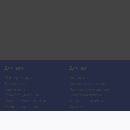
Для него
Для неё
Мастурбаторы
Вибраторы
Лубриканты
Вибростимуляторы
Секс-куклы
Вагинальные шарики
Стимуляция члена
Фаллоимитаторы
Массажеры простаты
Анальные игрушки
Увеличение члена
Смазки
Накладная грудь
Стимуляторы клитора
Стимуляторы груди
Для двоих