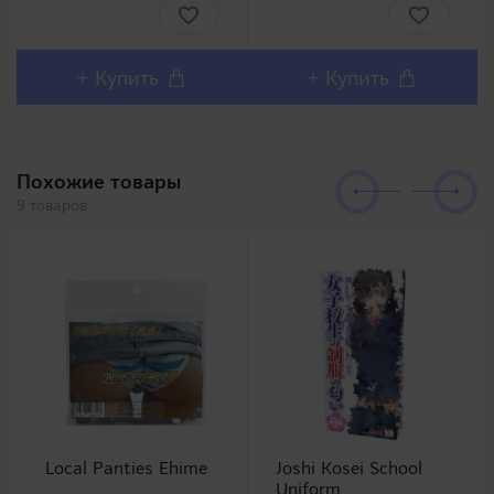
Любители орального
диметикона
секса должны остаться
(производной
довольны столь
силикона), по
реалистичным внешним
консистенции
+ Купить
+ Купить
дизайном и полным
напоминает крем для
воспроизв..
рук. Безусловно
понравится любителям
анал..
Похожие товары
9 товаров
Local Panties Ehime
Joshi Kosei School
Uniform