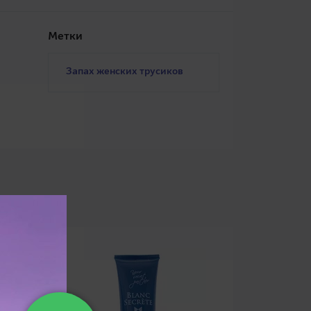
Метки
Запах женских трусиков