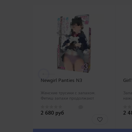
Newgirl Panties N3
Girl
Женские трусики с запахом.
Зап
Фетиш запахи продолжают
нажа
пополняться все новыми и новыми
окаж
представителями компанией
дев
2 680 руб
2 4
TamaToys. Дословное название
несо
большой серии товаров – «Я хочу
нотк
видеть не твои трусики,..
конф
впеч