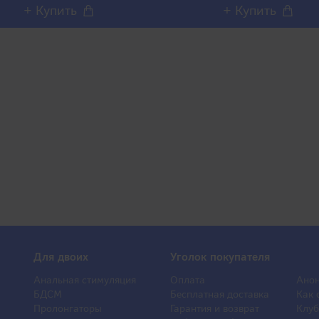
+ Купить
+ Купить
Для двоих
Уголок покупателя
Анальная стимуляция
Оплата
Анон
БДСМ
Бесплатная доставка
Как 
Пролонгаторы
Гарантия и возврат
Клуб