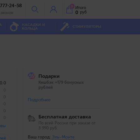
 777-24-58
0
Итого
0
руб
 звонок
А
НАСАДКИ И
СТИМУЛЯТОРЫ
КОЛЬЦА
Подарки
Кешбэк +179 бонусных
0.0
рублей
0
0
Подробнее
0
0
Бесплатная доставка
0
По всей России при заказе от
ывы
3 990 руб.
Ваш город:
Эль-Монте
лей