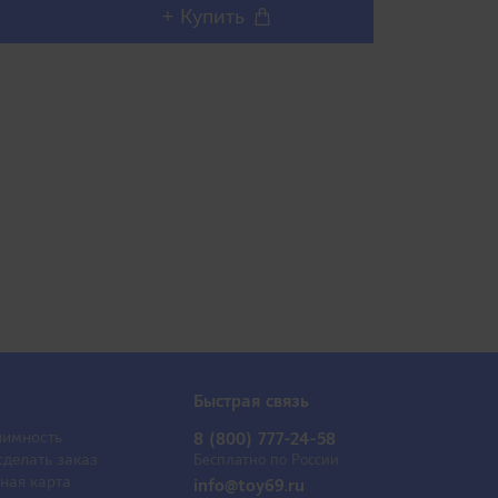
+ Купить
+ 
Быстрая связь
имность
8 (800) 777-24-58
сделать заказ
Бесплатно по России
ная карта
info@toy69.ru