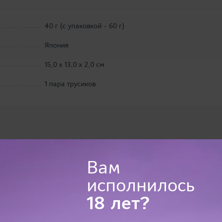
40 г (с упаковкой - 60 г)
Япония
15,0 х 13,0 х 2,0 см
1 пара трусиков
Вам
исполнилось
18 лет?