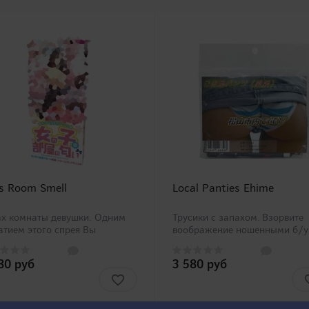
's Room Smell
Local Panties Ehime
ах комнаты девушки. Одним
Трусики с запахом. Взорвите
тием этого спрея Вы
воображение ношенными б/у
етесь в ухоженной комнате
трусиками девушки из Эхиме.
ушки. Освежающий,
комплекте 1 пара. Подходит д
80 руб
3 580 руб
мненно приятный аромат с
игр в паре, с секс куклами,
ой сладкого яблока или
мужскими мастурбаторами.
ет обязательно создаст
Дизайн трусиков может
атле..
отличаться..