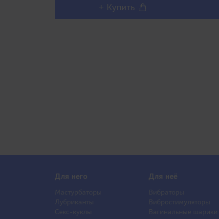
+ Купить
Для него
Для неё
Мастурбаторы
Вибраторы
Лубриканты
Вибростимуляторы
Секс-куклы
Вагинальные шарики