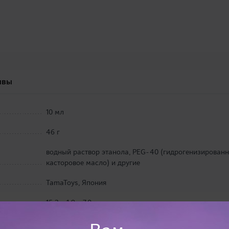
ывы
10 мл
46 г
водный раствор этанола, PEG-40 (гидрогенизирован
касторовое масло) и другие
TamaToys, Япония
15,3 х 1,9 х 7,0 см