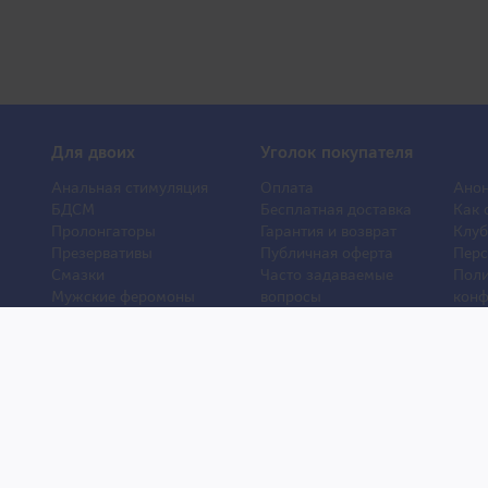
Для двоих
Уголок покупателя
Анальная стимуляция
Оплата
Анон
БДСМ
Бесплатная доставка
Как 
Пролонгаторы
Гарантия и возврат
Клуб
Презервативы
Публичная оферта
Перс
Смазки
Часто задаваемые
Поли
Мужские феромоны
вопросы
конф
Женские феромоны
О компании
Отз
Игрушки для ванной
Контакты
Порн
Другие игрушки
Статьи
Хиты
Уход и обслуживание
Новости
Новы
игрушек
и © 2007–2026. Права защищены. Товары для взрослых из Японии.