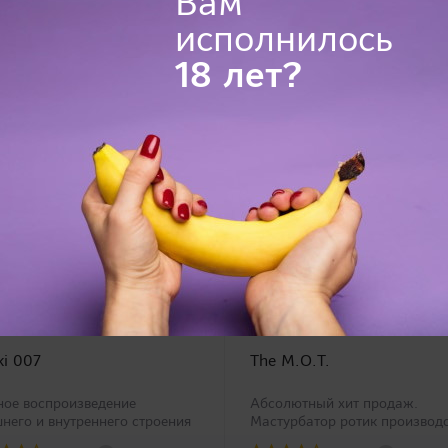
Вам
исполнилось
18 лет?
ki 007
The M.O.T.
ное воспроизведение
Абсолютный хит продаж.
него и внутреннего строения
Мастурбатор ротик производ
галища порноактрисы Sarah!
Magic Eyes, новинка в нашем