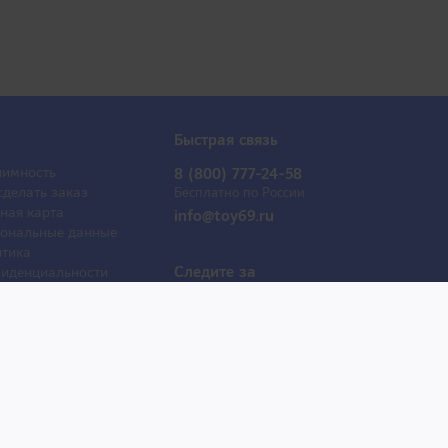
Быстрая связь
имность
8 (800) 777-24-58
сделать заказ
Бесплатно по России
ная карта
info@toy69.ru
ональные данные
тика
Следите за
иденциальности
обновлениями
ывы
оактрисы
 продаж
е товары