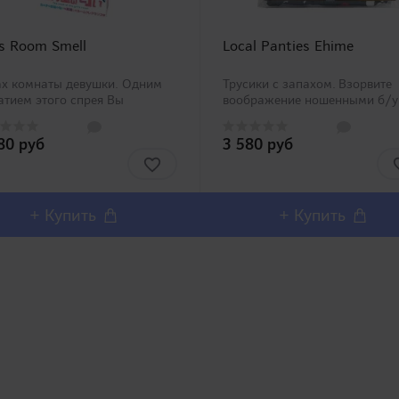
's Room Smell
Local Panties Ehime
ах комнаты девушки. Одним
Трусики с запахом. Взорвите
тием этого спрея Вы
воображение ношенными б/у
етесь в ухоженной комнате
трусиками девушки из Эхиме.
ушки. Освежающий,
комплекте 1 пара. Подходит д
80 руб
3 580 руб
мненно приятный аромат с
игр в паре, с секс куклами,
ой сладкого яблока или
мужскими мастурбаторами.
ет обязательно создаст
Дизайн трусиков может
атле..
отличаться..
+ Купить
+ Купить