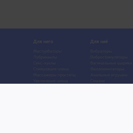
Для него
Для неё
Мастурбаторы
Вибраторы
Лубриканты
Вибростимуляторы
Секс-куклы
Вагинальные шарики
Стимуляция члена
Фаллоимитаторы
Массажеры простаты
Анальные игрушки
Увеличение члена
Смазки
Накладная грудь
Стимуляторы клитора
Стимуляторы груди
Секс Шоп Тоy69.ru - Магазин для взрослых из Япони