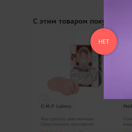
C этим товаром покупают
НЕТ
O.M.P. Lolinco
Mei
Мастурбатор девственница.
Пол
Представитель популярной
внеш
линейки O.M.P. - мастурбаторов с
вла