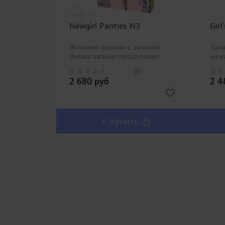
Newgirl Panties N3
Girl
Женские трусики с запахом.
Зап
Фетиш запахи продолжают
нажа
пополняться все новыми и новыми
окаж
представителями компанией
дев
2 680 руб
2 4
TamaToys. Дословное название
несо
большой серии товаров – «Я хочу
нотк
видеть не твои трусики,..
конф
впеч
+ Купить