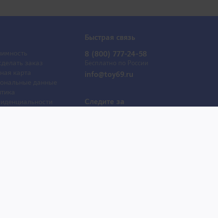
Быстрая связь
имность
8 (800) 777-24-58
сделать заказ
Бесплатно по России
ная карта
info@toy69.ru
ональные данные
тика
Следите за
иденциальности
обновлениями
ывы
оактрисы
 продаж
е товары