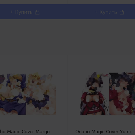
онажем приобретаются от..
воспроизвести секс с грудью
множества персона..
+ Купить
+ Купить
ho Magic Cover Margo
Onaho Magic Cover Yumi