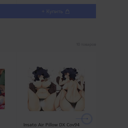
воспроизвести секс с грудью
воспроизвест
множества персона..
множества п
+ Купить
+ 
10 товаров
Insato Air Pillow DX Cov94
Onaho Magi