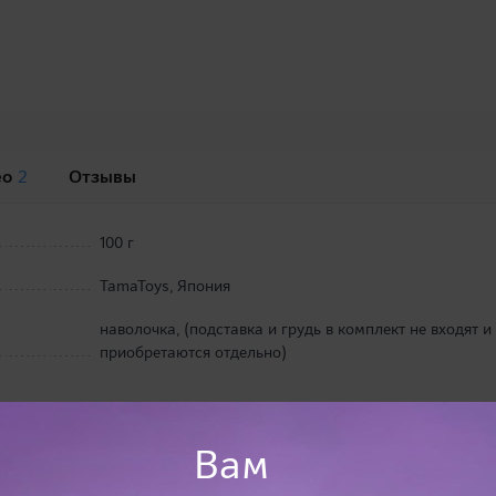
ео
2
Отзывы
100 г
TamaToys, Япония
наволочка, (подставка и грудь в комплект не входят и
приобретаются отдельно)
Вам