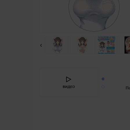
‹
ВИДЕО
П