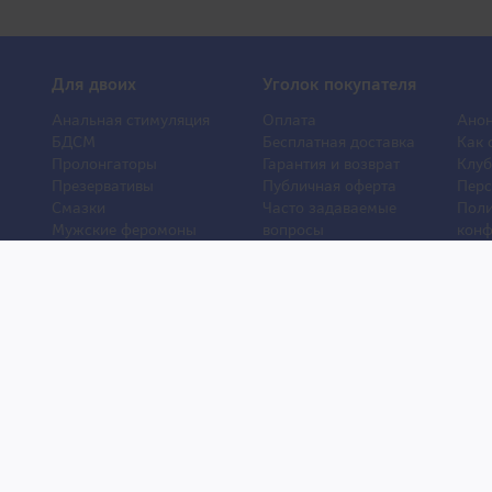
Для двоих
Уголок покупателя
Анальная стимуляция
Оплата
Анон
БДСМ
Бесплатная доставка
Как 
Пролонгаторы
Гарантия и возврат
Клуб
Презервативы
Публичная оферта
Перс
Смазки
Часто задаваемые
Поли
Мужские феромоны
вопросы
конф
Женские феромоны
О компании
Отз
Игрушки для ванной
Контакты
Порн
Другие игрушки
Статьи
Хиты
Уход и обслуживание
Новости
Новы
игрушек
и © 2007–2026. Права защищены. Товары для взрослых из Японии.