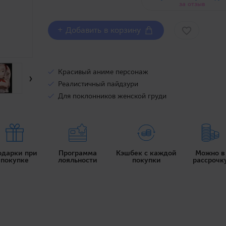
за отзыв
+ Добавить в корзину
Красивый аниме персонаж
›
Реалистичный пайдзури
Для поклонников женской груди
ВИДЕО
одарки при
Программа
Кэшбек с каждой
Можно в
покупке
лояльности
покупки
рассрочк