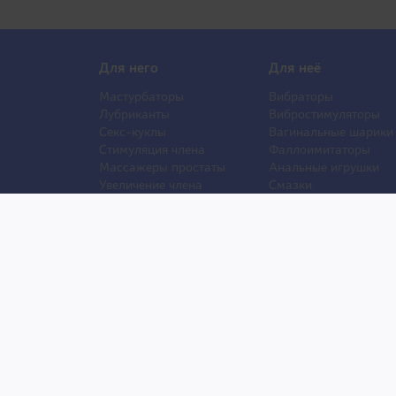
Для него
Для неё
Мастурбаторы
Вибраторы
Лубриканты
Вибростимуляторы
Секс-куклы
Вагинальные шарики
Стимуляция члена
Фаллоимитаторы
Массажеры простаты
Анальные игрушки
Увеличение члена
Смазки
Накладная грудь
Стимуляторы клитора
Стимуляторы груди
Секс Шоп Тоy69.ru - Магазин для взрослых из Япони