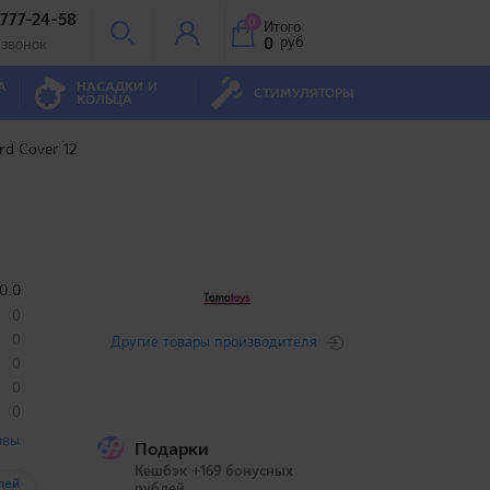
 777-24-58
0
Итого
0
руб
 звонок
А
НАСАДКИ И
СТИМУЛЯТОРЫ
КОЛЬЦА
rd Cover 12
0.0
0
0
Другие товары производителя
0
0
0
ывы
Подарки
Кешбэк +169 бонусных
лей
рублей