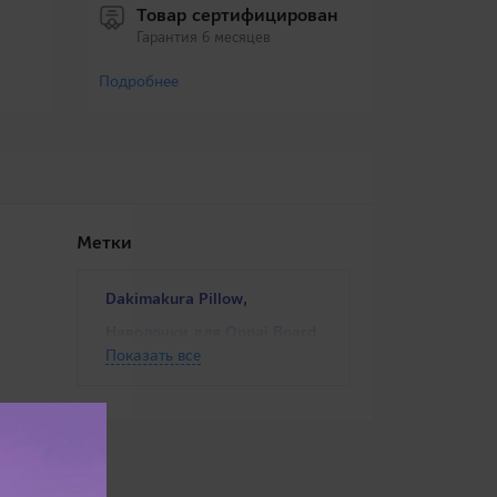
Товар сертифицирован
Гарантия 6 месяцев
Подробнее
Метки
,
Dakimakura Pillow
Наволочки для Oppai Board
Показать все