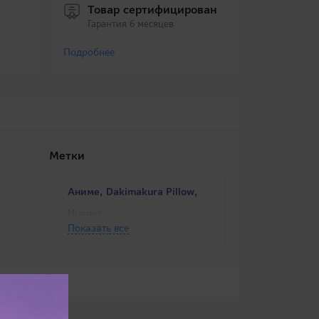
Товар сертифицирован
Гарантия 6 месяцев
Подробнее
Метки
,
,
Аниме
Dakimakura Pillow
Hugger
Показать все