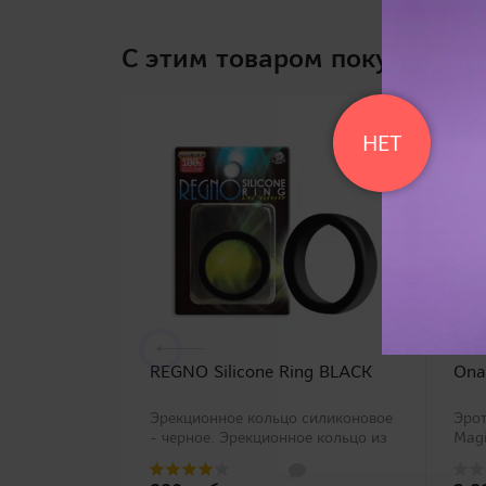
C этим товаром покупают
НЕТ
REGNO Silicone Ring BLACK
Ona
Эрекционное кольцо силиконовое
Эрот
- черное. Эрекционное кольцо из
Magi
высококачественного 100%
наво
силикона от компании A-One.
под