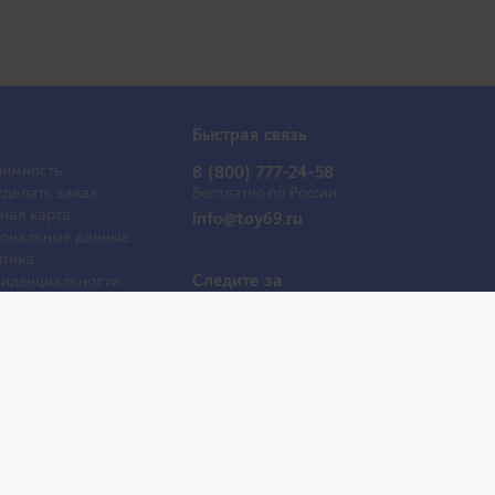
Быстрая связь
имность
8 (800) 777-24-58
сделать заказ
Бесплатно по России
ная карта
info@toy69.ru
ональные данные
тика
Следите за
иденциальности
обновлениями
ывы
оактрисы
 продаж
е товары