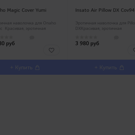
ho Magic Cover Yumi
Insato Air Pillow DX Cov94
ичная наволочка для Onaho
Эротичная наволочка для Pill
c Красивая, эротичная
DXКрасивая, эротичная
лочка для серии воздушных
трикотажная наволочка для с
ушек для мужской
воздушных подушек для муж
80 руб
3 980 руб
урбации Onaho Magic:
мастурбации от TamaToys: "In
ho Hug Pillow Nana", "Onaho
Air Pillow DX", которые
c", "Onaho Magic Kaori"..
приобретаются отдельно. В ас
+ Купить
+ Купить