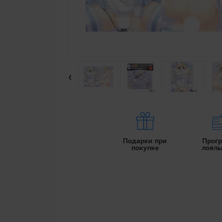
‹
Подарки при
Прог
покупке
лояль