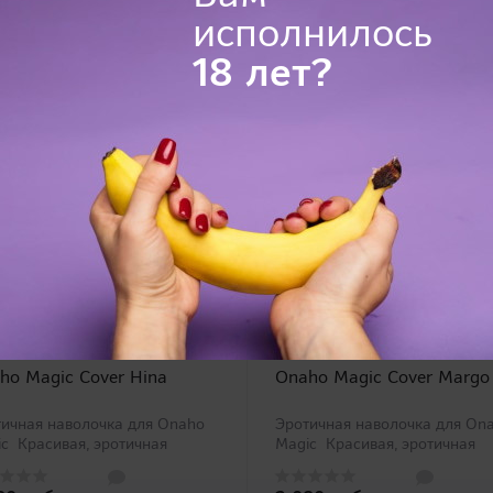
исполнилось
18 лет?
ho Magic Cover Hina
Onaho Magic Cover Margo
ичная наволочка для Onaho
Эротичная наволочка для On
c Красивая, эротичная
Magic Красивая, эротичная
лочка для серии воздушных
наволочка для серии воздуш
ушек для мужской
подушек для мужской