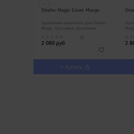
Onaho Magic Cover Margo
Ona
Эротичная наволочка для Onaho
Эрот
Magic Красивая, эротичная
Magi
наволочка для серии воздушных
наво
подушек для мужской
под
2 080 руб
2 8
мастурбации Onaho Magic:
маст
"Onaho Hug Pillow Nana", "Onaho
"Ona
Magic", "Onaho Magic Kaori"..
Magi
+ Купить