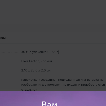
ывы
30 г (с упаковкой - 55 г)
Love Factor, Япония
27,0 х 25,0 х 2,0 см
наволочка, (воздушная подушка и вагина вставка на
изображениях в комплект не входят и приобретаются
отдельно)
Вам