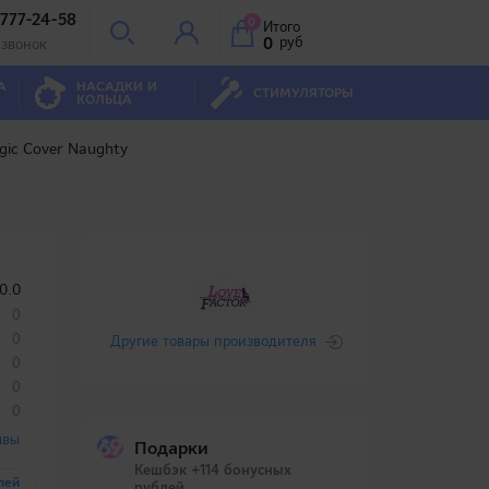
 777-24-58
0
Итого
0
руб
 звонок
А
НАСАДКИ И
СТИМУЛЯТОРЫ
КОЛЬЦА
ic Cover Naughty
0.0
0
0
Другие товары производителя
0
0
0
ывы
Подарки
Кешбэк +114 бонусных
лей
рублей