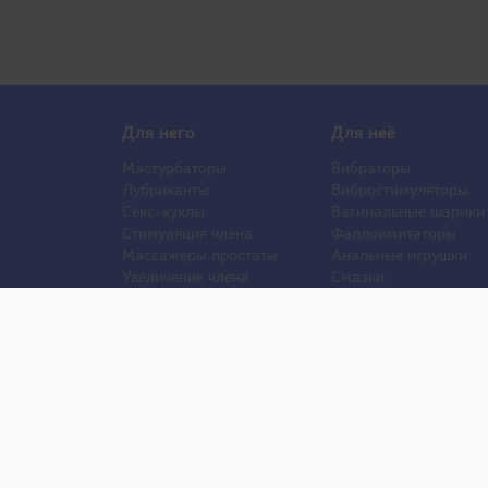
Для него
Для неё
Мастурбаторы
Вибраторы
Лубриканты
Вибростимуляторы
Секс-куклы
Вагинальные шарики
Стимуляция члена
Фаллоимитаторы
Массажеры простаты
Анальные игрушки
Увеличение члена
Смазки
Накладная грудь
Стимуляторы клитора
Стимуляторы груди
Секс Шоп Тоy69.ru - Магазин для взрослых из Япони