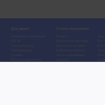
Для двоих
Уголок покупателя
Анальная стимуляция
Оплата
Анон
БДСМ
Бесплатная доставка
Как 
Пролонгаторы
Гарантия и возврат
Клуб
Презервативы
Публичная оферта
Перс
Смазки
Часто задаваемые
Поли
Мужские феромоны
вопросы
конф
Женские феромоны
О компании
Отз
Игрушки для ванной
Контакты
Порн
Другие игрушки
Статьи
Хиты
Уход и обслуживание
Новости
Новы
игрушек
и © 2007–2026. Права защищены. Товары для взрослых из Японии.