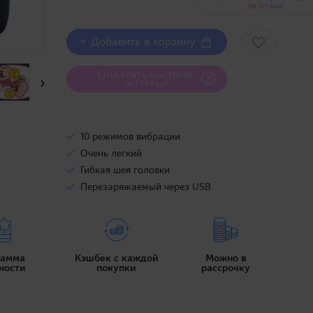
за отзыв
+ Добавить в корзину
Оплатить частями
›
от 1 045 руб
10 режимов вибрации
Очень легкий
Гибкая шея головки
Перезаряжаемый через USB
рамма
Кэшбек с каждой
Можно в
ности
покупки
рассрочку