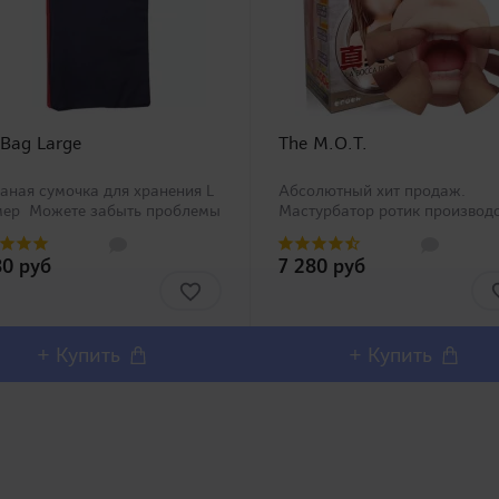
 Bag Large
The M.O.T.
аная сумочка для хранения L
Абсолютный хит продаж.
мер Можете забыть проблемы
Мастурбатор ротик производ
анением Вашей игрушки со
Magic Eyes, новинка в нашем
циальными сумочками Toy Bag
ассортименте. Любители
80 руб
7 280 руб
рех размеров от компании
орального секса должны оста
DS! Нетка..
довольны столь реалистичны
внешним дизайном и полным
воспроизв..
+ Купить
+ Купить