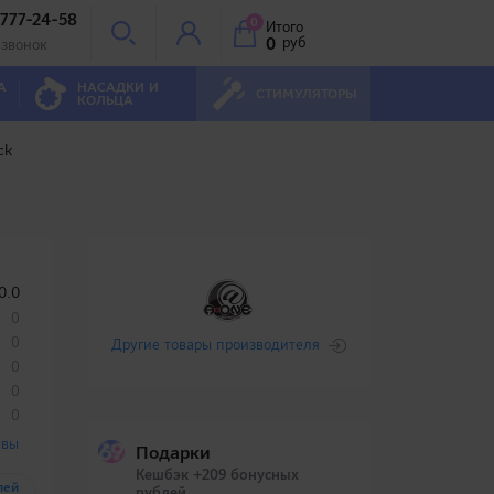
 777-24-58
0
Итого
0
руб
 звонок
А
НАСАДКИ И
СТИМУЛЯТОРЫ
КОЛЬЦА
ck
0.0
0
0
Другие товары производителя
0
0
0
ывы
Подарки
Кешбэк +209 бонусных
лей
рублей