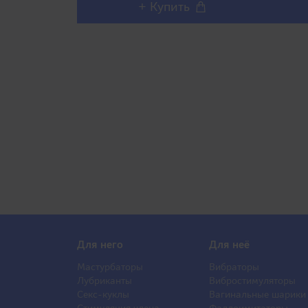
+ Купить
Для него
Для неё
Мастурбаторы
Вибраторы
Лубриканты
Вибростимуляторы
Секс-куклы
Вагинальные шарики