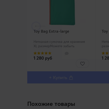
Toy Bag Extra-large
Toy
Нетканая сумочка для хранения
Нетк
XL размерМожете забыть
раз
проблемы с хранением Вашей
с хр
игрушки со специальными
спе
1 280 руб
1 2
сумочками Toy Bag четырех
четы
размеров от компании RENDS!
REN
Нетканый матери..
+ Купить
Похожие товары