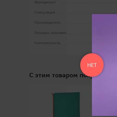
Функционал
Стимуляция
Производитель
Размеры упаковки
Комплектность
НЕТ
C этим товаром покупают