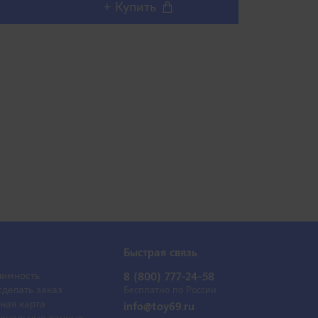
+ Купить
+ 
Быстрая связь
имность
8 (800) 777-24-58
сделать заказ
Бесплатно по России
ная карта
info@toy69.ru