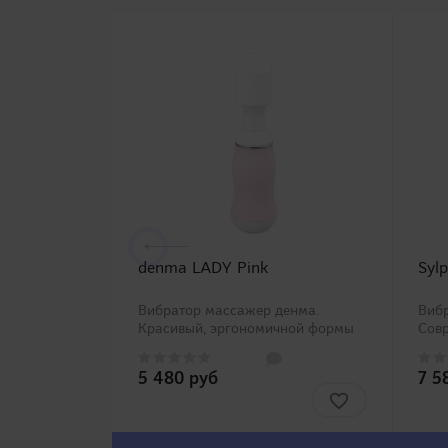
denma LADY Pink
Syl
Вибратор массажер денма.
Виб
Красивый, эргономичной формы
Сов
массажер, который применяется
масс
для стимуляции клитора.
явля
5 480 руб
7 5
Материал - безопасный силикон,
комп
приятный на ощупь. В каталоге
эрго
магазина можно найти несколько
бала
..
обра