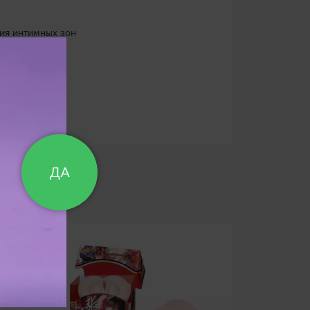
ция интимных зон
ДА