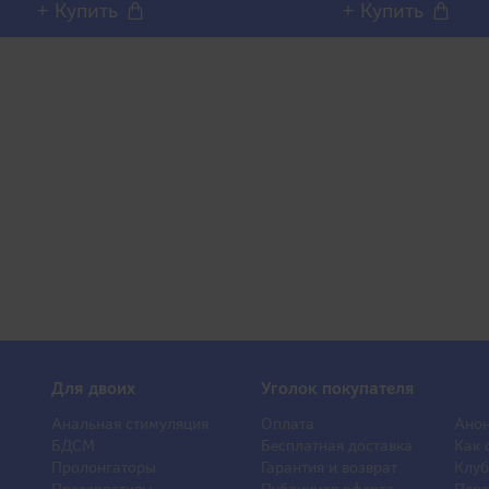
+ Купить
+ Купить
Для двоих
Уголок покупателя
Анальная стимуляция
Оплата
Анон
БДСМ
Бесплатная доставка
Как 
Пролонгаторы
Гарантия и возврат
Клуб