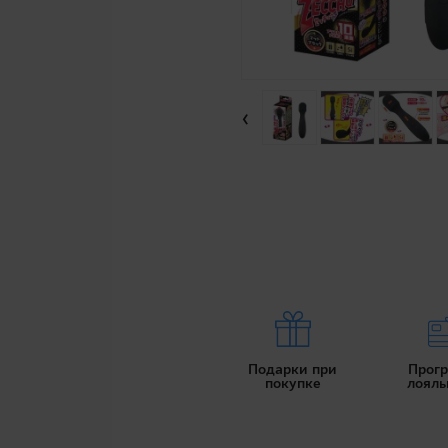
‹
Подарки при
Прог
покупке
лояль