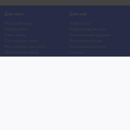
Для него
Для неё
Мастурбаторы
Вибраторы
Лубриканты
Вибростимуляторы
Секс-куклы
Вагинальные шарики
Стимуляция члена
Фаллоимитаторы
Массажеры простаты
Анальные игрушки
Увеличение члена
Смазки
Накладная грудь
Стимуляторы клитора
Стимуляторы груди
Для двоих
Анальная стимуляция
БДСМ
Пролонгаторы
Презервативы
Смазки
Мужские феромоны
Женские феромоны
Игрушки для ванной