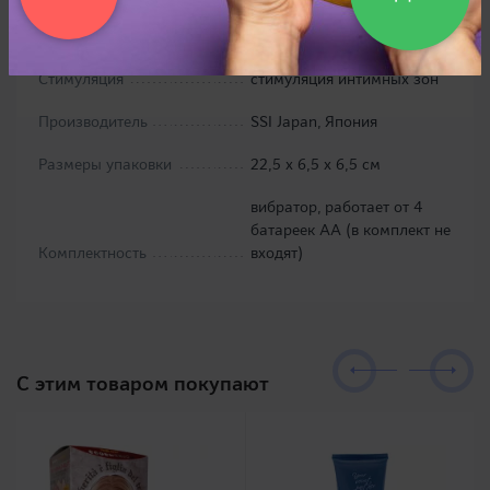
Функционал
вибрации, гибкая шея
клиторальная, внешняя
Стимуляция
стимуляция интимных зон
Производитель
SSI Japan, Япония
Размеры упаковки
22,5 х 6,5 х 6,5 см
вибратор, работает от 4
батареек АА (в комплект не
Комплектность
входят)
C этим товаром покупают