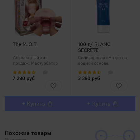
The M.O.T.
100 г/ BLANC
SECRETE
Абсолютный хит
Силиконовая смазка на
продаж. Мастурбатор
водной основе.
ротик производства
Анальная смазка на
Magic Eyes, новинка в
водной основе с
7 280 руб
3 380 руб
нашем ассортименте.
добавлением
Любители орального
диметикона
секса должны остаться
(производной
довольны столь
силикона), по
реалистичным внешним
консистенции
+ Купить
+ Купить
дизайном и полным
напоминает крем для
воспроизв..
рук. Безусловно
понравится любителям
анал..
Похожие товары
15 товаров