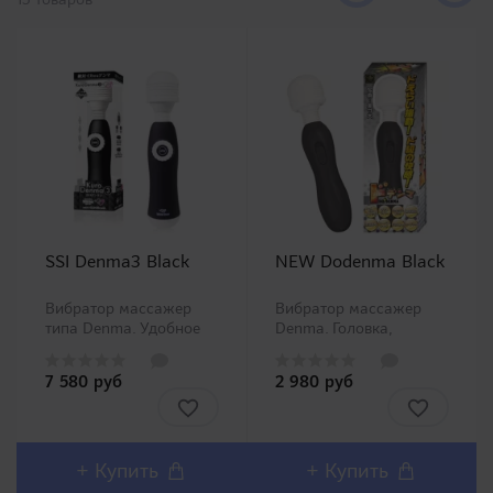
SSI Denma3 Black
NEW Dodenma Black
Вибратор массажер
Вибратор массажер
типа Denma. Удобное
Denma. Головка,
управление за счет
которая контактирует с
того, что им можно
кожей приятна на
7 580 руб
2 980 руб
управлять одной
ощупь, гибкая шея
функциональной
податлива при
кнопкой и обычным
нажатии. Бесшумное
дисковым
исполнение, очень
переключателем.
простое управление с
+ Купить
+ Купить
Стандартная форма,
двумя режимами