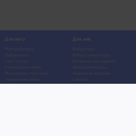
Для него
Для неё
Мастурбаторы
Вибраторы
Лубриканты
Вибростимуляторы
Секс-куклы
Вагинальные шарики
Стимуляция члена
Фаллоимитаторы
Массажеры простаты
Анальные игрушки
Увеличение члена
Смазки
Накладная грудь
Стимуляторы клитора
Стимуляторы груди
Для двоих
Анальная стимуляция
БДСМ
Пролонгаторы
Презервативы