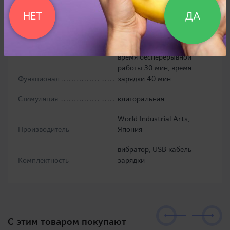
3 уровня силы всасывания
НЕТ
ДА
+ 7 видов всасывания
(всего 21 сочетаний), USB
подзарядка,
водонепроницаемый (IPX5),
время бесперерывной
работы 30 мин, время
Функционал
зарядки 40 мин
Стимуляция
клиторальная
World Industrial Arts,
Производитель
Япония
вибратор, USB кабель
Комплектность
зарядки
C этим товаром покупают