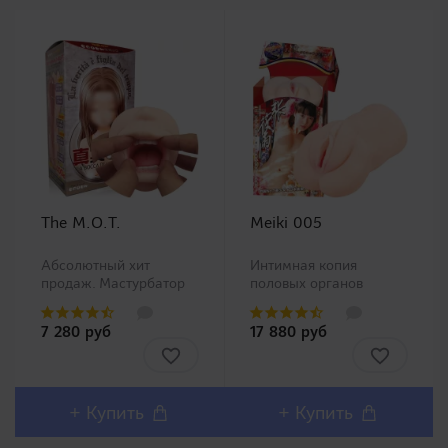
The M.O.T.
Meiki 005
Абсолютный хит
Интимная копия
продаж. Мастурбатор
половых органов
ротик производства
китайской Ню модели
Magic Eyes, новинка в
Чжан Сяо Ю (Zhang
7 280 руб
17 880 руб
нашем ассортименте.
Xiao Yu)!Представляем
Любители орального
Вашему вниманию
секса должны остаться
одну из самых
довольны столь
популярных линеек в
реалистичным внешним
Японии Meiki no
+ Купить
+ Купить
дизайном и полным
Syoumei. Искусственные
воспроизв..
влагалища этой линей..