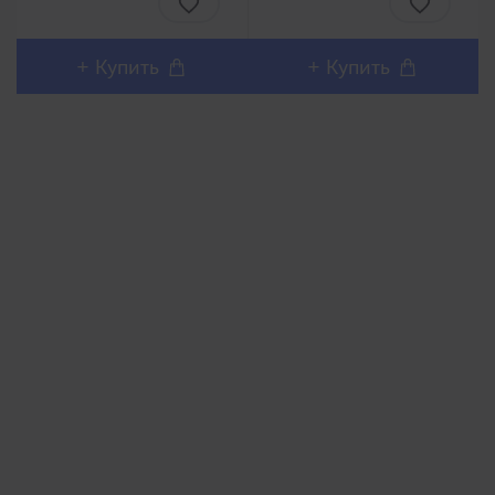
или в одиночных играх.
или в одиночных играх.
Батарейки в комплекте.
Батарейки в
..
комплекте. ..
+ Купить
+ Купить