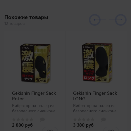
Похожие товары
12 товаров
Gekishin Finger Sack
Gekishin Finger Sack
Rotor
LONG
Вибратор на палец из
Вибратор на палец из
безопасного силикона
безопасного силикона
разнообразит
разнообразит
прелюдию и
прелюдию и
2 880 руб
3 380 руб
сексуальные игры пары
сексуальные игры пары