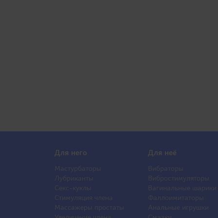
Для него
Для неё
Мастурбаторы
Вибраторы
Лубриканты
Вибростимуляторы
Секс-куклы
Вагинальные шарики
Стимуляция члена
Фаллоимитаторы
Массажеры простаты
Анальные игрушки
Увеличение члена
Смазки