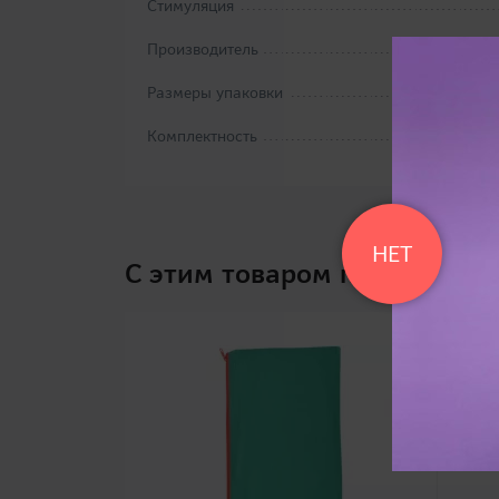
Стимуляция
Производитель
Размеры упаковки
Комплектность
НЕТ
C этим товаром покупают