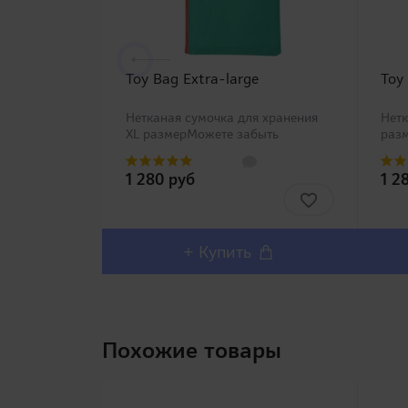
Toy Bag Extra-large
Toy
Нетканая сумочка для хранения
Нетк
XL размерМожете забыть
раз
проблемы с хранением Вашей
с хр
игрушки со специальными
спе
1 280 руб
1 2
сумочками Toy Bag четырех
четы
размеров от компании RENDS!
REN
Нетканый матери..
+ Купить
Похожие товары