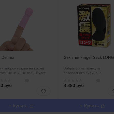
i Denma
Gekishin Finger Sack LONG
ая вибронасадка на палец
Вибратор на палец из
томных нежных ласк. Будет
безопасного силикона
льна как для интимных игр
разнообразит прелюдию и
, так и для мастурбации.
сексуальные игры пары или в
80 руб
3 380 руб
улируйте им соски, клитор,
одиночных играх. Батарейки 
ите во влагалище - он сделан
комплекте. ..
бсолютно безопа..
+ Купить
+ Купить