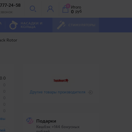
 777-24-58
0
Итого
0
руб
 звонок
А
НАСАДКИ И
СТИМУЛЯТОРЫ
КОЛЬЦА
ack Rotor
0.0
0
0
Другие товары производителя
0
0
0
ывы
Подарки
Кешбэк +144 бонусных
лей
рублей