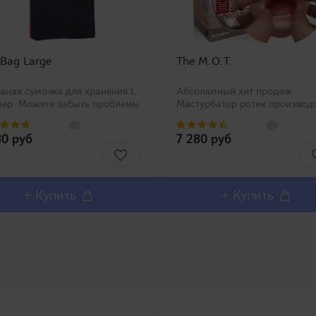
 Bag Large
The M.O.T.
аная сумочка для хранения L
Абсолютный хит продаж.
мер Можете забыть проблемы
Мастурбатор ротик производ
анением Вашей игрушки со
Magic Eyes, новинка в нашем
циальными сумочками Toy Bag
ассортименте. Любители
80 руб
7 280 руб
рех размеров от компании
орального секса должны оста
DS! Нетка..
довольны столь реалистичны
внешним дизайном и полным
воспроизв..
+ Купить
+ Купить