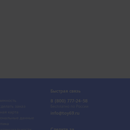
Быстрая связь
имность
8 (800) 777-24-58
сделать заказ
Бесплатно по России
ная карта
info@toy69.ru
ональные данные
тика
Следите за
иденциальности