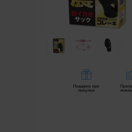
Подарки при
Прог
покупке
лояль