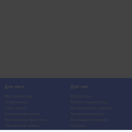
Для него
Для неё
Мастурбаторы
Вибраторы
Лубриканты
Вибростимуляторы
Секс-куклы
Вагинальные шарики
Стимуляция члена
Фаллоимитаторы
Массажеры простаты
Анальные игрушки
Увеличение члена
Смазки
Накладная грудь
Стимуляторы клитора