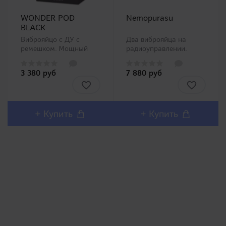
WONDER POD
Nemopurasu
BLACK
Виброяйцо с ДУ с
Два виброяйца на
ремешком. Мощный
радиоуправлении.
вибростимулятор,
Приятный стильный
которым можно тайно
дизайн с
3 380 руб
7 880 руб
управлять с помощью
водонепроницаемым
небольшого пульта
исполнением. Уровень
дистанционного
шума минимальный,
управления, который
что очень удобно в
удобно помещается на
пользовании в
+ Купить
+ Купить
ладони. Матовое
общественном месте.
покрытие, дальность..
Помимо стимуляции
клитора виб..