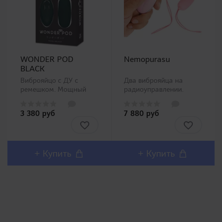
WONDER POD
Nemopurasu
BLACK
Виброяйцо с ДУ с
Два виброяйца на
ремешком. Мощный
радиоуправлении.
вибростимулятор,
Приятный стильный
которым можно тайно
дизайн с
3 380 руб
7 880 руб
управлять с помощью
водонепроницаемым
небольшого пульта
исполнением. Уровень
дистанционного
шума минимальный,
управления, который
что очень удобно в
удобно помещается на
пользовании в
+ Купить
+ Купить
ладони. Матовое
общественном месте.
покрытие, дальность..
Помимо стимуляции
клитора виб..