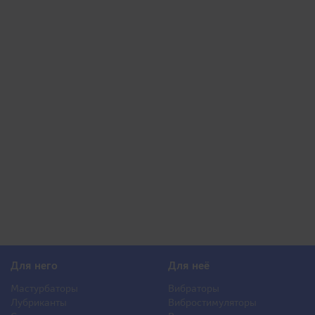
Для него
Для неё
Мастурбаторы
Вибраторы
Лубриканты
Вибростимуляторы