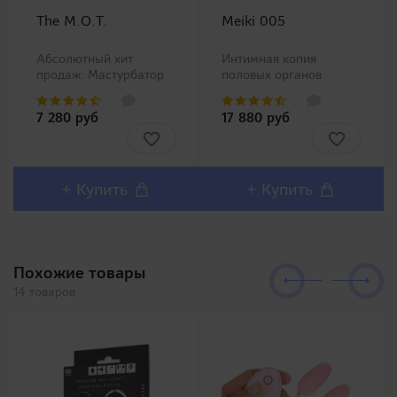
The M.O.T.
Meiki 005
Абсолютный хит
Интимная копия
продаж. Мастурбатор
половых органов
ротик производства
китайской Ню модели
Magic Eyes, новинка в
Чжан Сяо Ю (Zhang
7 280 руб
17 880 руб
нашем ассортименте.
Xiao Yu)!Представляем
Любители орального
Вашему вниманию
секса должны остаться
одну из самых
довольны столь
популярных линеек в
реалистичным внешним
Японии Meiki no
+ Купить
+ Купить
дизайном и полным
Syoumei. Искусственные
воспроизв..
влагалища этой линей..
Похожие товары
14 товаров