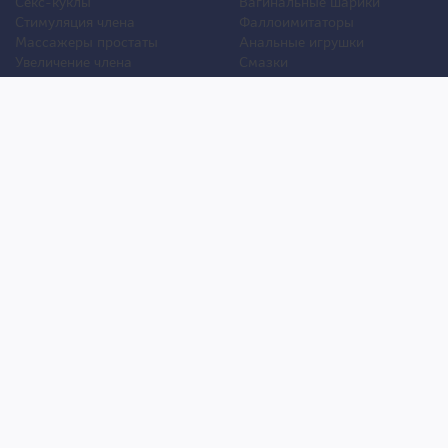
Секс-куклы
Вагинальные шарики
Стимуляция члена
Фаллоимитаторы
Массажеры простаты
Анальные игрушки
Увеличение члена
Смазки
Накладная грудь
Стимуляторы клитора
Стимуляторы груди
Для двоих
Анальная стимуляция
БДСМ
Пролонгаторы
Презервативы
Смазки
Мужские феромоны
Женские феромоны
Игрушки для ванной
Другие игрушки
Уход и обслуживание игрушек
Уголок покупателя
Оплата
Анонимность
Бесплатная доставка
Как сделать заказ