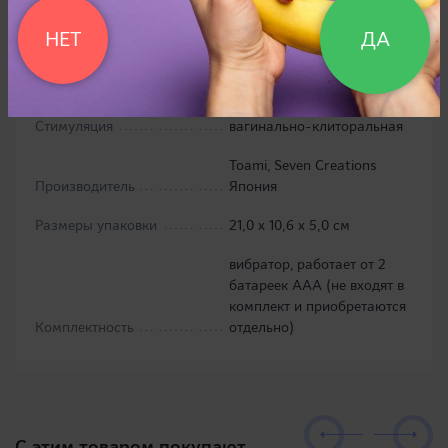
Материал
силикон
НЕТ
ДА
7 видов вибрации головки и
стимулятора клитора,
Функционал
раздельное управление
Стимуляция
вагинально-клиторальная
Toami, Seven Creations
Производитель
Япония
Размеры упаковки
21,0 х 10,6 х 5,0 см
вибратор, работает от 2
батареек ААА (не входят в
комплект и приобретаются
Комплектность
отдельно)
C этим товаром покупают