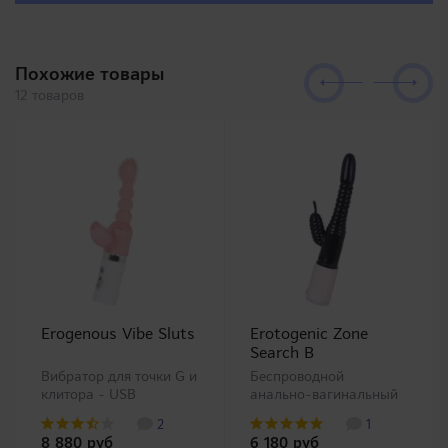
воспроизв..
влагалища этой линей..
Похожие товары
12 товаров
Erogenous Vibe Sluts
Erotogenic Zone
Search B
Вибратор для точки G и
Беспроводной
клитора - USB
анально-вагинальный
зарядка. Очередной
вибратор со
2
1
вибратор для G точки и
стимулятором клитора,
8 880 руб
6 180 руб