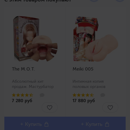
The M.O.T.
Meiki 005
Абсолютный хит
Интимная копия
продаж. Мастурбатор
половых органов
ротик производства
китайской Ню модели
Magic Eyes, новинка в
Чжан Сяо Ю (Zhang
7 280 руб
17 880 руб
нашем ассортименте.
Xiao Yu)!Представляем
Любители орального
Вашему вниманию
секса должны остаться
одну из самых
довольны столь
популярных линеек в
реалистичным внешним
Японии Meiki no
+ Купить
+ Купить
дизайном и полным
Syoumei. Искусственные