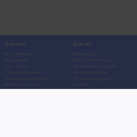
Для него
Для неё
Мастурбаторы
Вибраторы
Лубриканты
Вибростимуляторы
Секс-куклы
Вагинальные шарики
Стимуляция члена
Фаллоимитаторы
Массажеры простаты
Анальные игрушки
Увеличение члена
Смазки
Накладная грудь
Стимуляторы клитора
Стимуляторы груди
Для двоих
Анальная стимуляция
БДСМ
Пролонгаторы
Презервативы