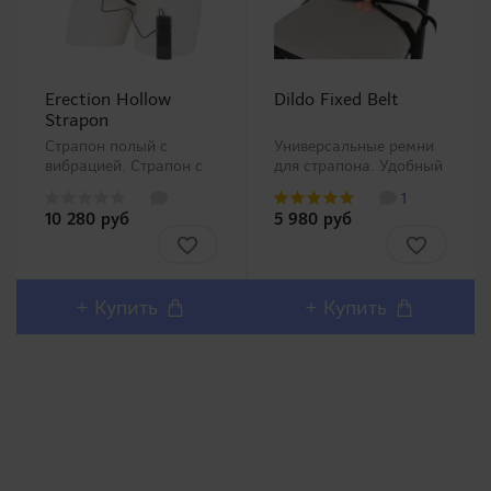
Erection Hollow
Dildo Fixed Belt
Strapon
Страпон полый с
Универсальные ремни
вибрацией. Страпон с
для страпона. Удобный
функцией вибрации от
практичный ремень для
1
XR-Brands. Очередной
страпона имеет
10 280 руб
5 980 руб
продукт нашего
обширную
магазина не японского
функциональность.
производства.
Подойдет для
Фаллоимитатор
крепления
телесного цвета
фаллоимитатора в
+ Купить
+ Купить
реалистичного
местах, где присоска не
исполнения с текстурн..
поможет: на кровати,
поду..