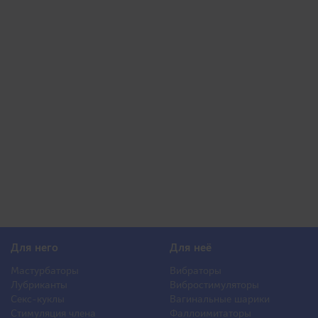
Для него
Для неё
Мастурбаторы
Вибраторы
Лубриканты
Вибростимуляторы
Секс-куклы
Вагинальные шарики
Стимуляция члена
Фаллоимитаторы