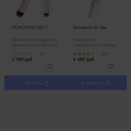
POKOCHIN DO 1
Research of Sex
Вагинальный вибратор
Вибратор со
реалистичный. Простое
стимулятором клитора,
управление,
реалистичный. Очень
1
регулировка
мощный вибратор,
2 780 руб
6 480 руб
интенсивности
предназначенный для
вибрации с помощью
одновременной
барашка. Изготовлен
вагинально-
из
клиторальной
высококачественного,
стимуляции. Головка
+ Купить
+ Купить
высокоэластичного,
делает массажные
эластомерного
круговые движения для
материала, не липкого
равноме..
и..