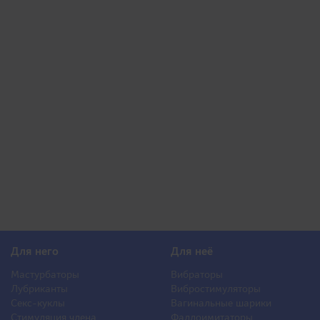
Для него
Для неё
Мастурбаторы
Вибраторы
Лубриканты
Вибростимуляторы
Секс-куклы
Вагинальные шарики
Стимуляция члена
Фаллоимитаторы