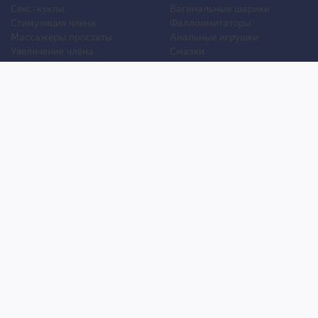
Секс-куклы
Вагинальные шарики
Стимуляция члена
Фаллоимитаторы
Массажеры простаты
Анальные игрушки
Увеличение члена
Смазки
Накладная грудь
Стимуляторы клитора
Стимуляторы груди
Для двоих
Анальная стимуляция
БДСМ
Пролонгаторы
Презервативы
Смазки
Мужские феромоны
Женские феромоны
Игрушки для ванной
Другие игрушки
Уход и обслуживание игрушек
Уголок покупателя
Оплата
Анонимность