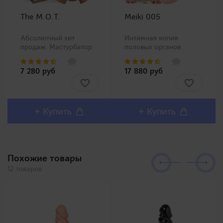
The M.O.T.
Meiki 005
Абсолютный хит
Интимная копия
продаж. Мастурбатор
половых органов
ротик производства
китайской Ню модели
Magic Eyes, новинка в
Чжан Сяо Ю (Zhang
7 280 руб
17 880 руб
нашем ассортименте.
Xiao Yu)!Представляем
Любители орального
Вашему вниманию
секса должны остаться
одну из самых
довольны столь
популярных линеек в
реалистичным внешним
Японии Meiki no
+ Купить
+ Купить
дизайном и полным
Syoumei. Искусственные
воспроизв..
влагалища этой линей..
Похожие товары
12 товаров