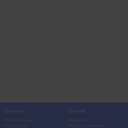
Для него
Для неё
Мастурбаторы
Вибраторы
Лубриканты
Вибростимуляторы