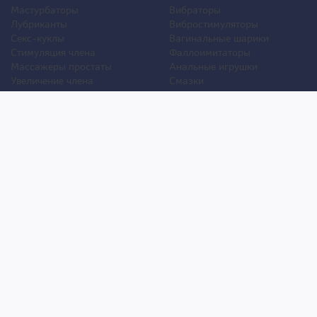
Мастурбаторы
Вибраторы
Лубриканты
Вибростимуляторы
Секс-куклы
Вагинальные шарики
Стимуляция члена
Фаллоимитаторы
Массажеры простаты
Анальные игрушки
Увеличение члена
Смазки
Накладная грудь
Стимуляторы клитора
Стимуляторы груди
Для двоих
Анальная стимуляция
БДСМ
Пролонгаторы
Презервативы
Смазки
Мужские феромоны
Женские феромоны
Игрушки для ванной
Другие игрушки
Уход и обслуживание игрушек
Уголок покупателя