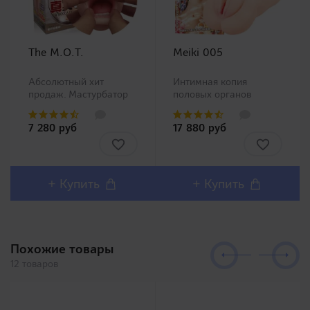
The M.O.T.
Meiki 005
Абсолютный хит
Интимная копия
продаж. Мастурбатор
половых органов
ротик производства
китайской Ню модели
Magic Eyes, новинка в
Чжан Сяо Ю (Zhang
7 280 руб
17 880 руб
нашем ассортименте.
Xiao Yu)!Представляем
Любители орального
Вашему вниманию
секса должны остаться
одну из самых
довольны столь
популярных линеек в
реалистичным внешним
Японии Meiki no
+ Купить
+ Купить
дизайном и полным
Syoumei. Искусственные
воспроизв..
влагалища этой линей..
Похожие товары
12 товаров