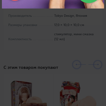
высококачественный
Материал
силикон
Производитель
Tokyo Design, Япония
Размеры упаковки
17,0 × 10,0 × 10,0 см
стимулятор, мини смазка
Комплектность
(12 мл)
C этим товаром покупают