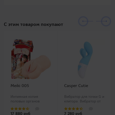
C этим товаром покупают
Meiki 005
Casper Cutie
Интимная копия
Вибратор для точки G и
половых органов
клитора. Вибратор от
китайской Ню модели
популярной японской
Чжан Сяо Ю (Zhang
компании RENDS.
17 880 руб
7 280 руб