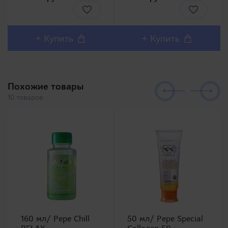
Xiao Yu)!Представляем
Является
Вашему вниманию
представителем милой
одну из самых
серии вибраторов от
популярных линеек в
RENDS и уменьшенной
Японии Meiki no
версией Casper.
+ Купить
+ Купить
Syoumei. Искусственные
Японский вибратор для
влагалища этой линей..
точки G..
Похожие товары
10 товаров
160 мл/ Pepe Chill
50 мл/ Pepe Special