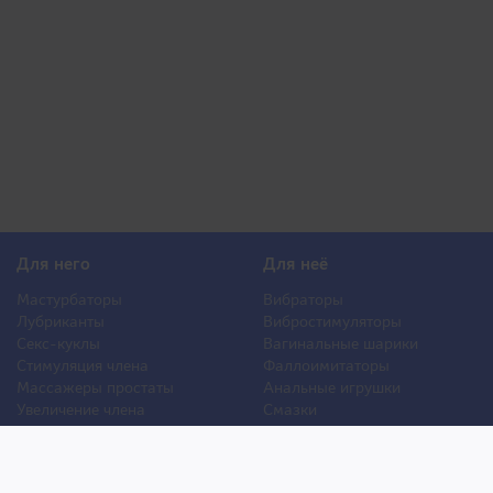
Для него
Для неё
Мастурбаторы
Вибраторы
Лубриканты
Вибростимуляторы
Секс-куклы
Вагинальные шарики
Стимуляция члена
Фаллоимитаторы
Массажеры простаты
Анальные игрушки
Увеличение члена
Смазки
Накладная грудь
Стимуляторы клитора
Стимуляторы груди