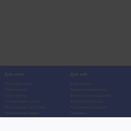
Для него
Для неё
Мастурбаторы
Вибраторы
Лубриканты
Вибростимуляторы
Секс-куклы
Вагинальные шарики
Стимуляция члена
Фаллоимитаторы
Массажеры простаты
Анальные игрушки
Увеличение члена
Смазки
Накладная грудь
Стимуляторы клитора
Стимуляторы груди