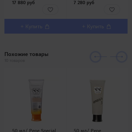
17 880 руб
7 280 руб
Xiao Yu)!Представляем
Является
Вашему вниманию
представителем милой
одну из самых
серии вибраторов от
популярных линеек в
RENDS и уменьшенной
Японии Meiki no
версией Casper.
+ Купить
+ Купить
Syoumei. Искусственные
Японский вибратор для
влагалища этой линей..
точки G..
Похожие товары
10 товаров
50 мл/ Pepe Special
50 мл/ Pepe