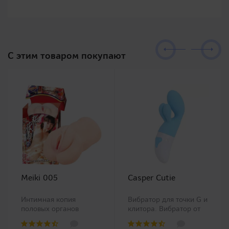
C этим товаром покупают
Meiki 005
Casper Cutie
Интимная копия
Вибратор для точки G и
половых органов
клитора. Вибратор от
китайской Ню модели
популярной японской
Чжан Сяо Ю (Zhang
компании RENDS.