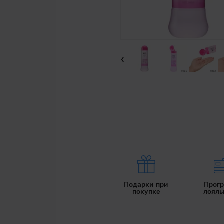
‹
Подарки при
Прог
покупке
лояль