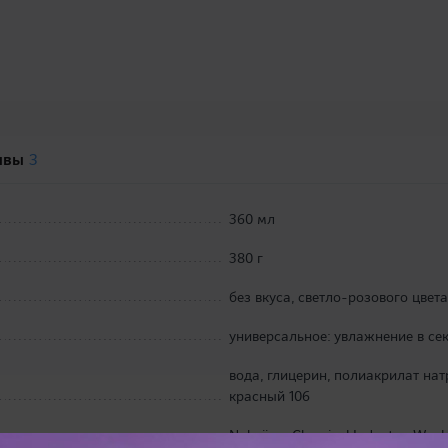
ывы
3
360 мл
380 г
без вкуса, светло-розового цвета
универсальное: увлажнение в сек
вода, глицерин, полиакрилат нат
красный 106
Nakajima Chemical Industry, Worl