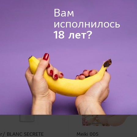
20,5 х 6,2 х 6,2 см
Вам
исполнилось
18 лет?
 г/ BLANC SECRETE
Meiki 005