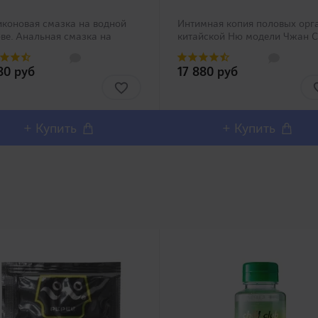
коновая смазка на водной
Интимная копия половых орг
ве. Анальная смазка на
китайской Ню модели Чжан С
ой основе с добавлением
Ю (Zhang Xiao Yu)!Представл
етикона (производной
Вашему вниманию одну из с
80 руб
17 880 руб
кона), по консистенции
популярных линеек в Японии 
минает крем для рук.
no Syoumei. Искусственные
словно понравится
влагалища этой линей..
телям анал..
+ Купить
+ Купить