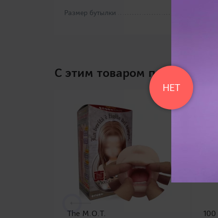
Размер бутылки
C этим товаром покупают
НЕТ
The M.O.T.
100