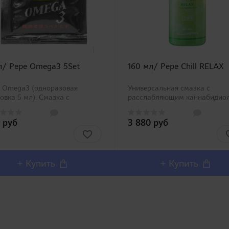
л/ Pepe Omega3 5Set
160 мл/ Pepe Chill RELAX
e Omega3 (одноразовая
Универсальная смазка с
овка 5 мл). Смазка с
расслабляющим каннабидио
ержанием Омега-3 и Омега-6.
и маслом инка-ичи. Самый
ый популярный в Японии
популярный в Японии бренд в
 руб
3 880 руб
д в категории смазок PEPEE.
категории смазок PEPEE. Бол
е 20 лет на рынке! На этот
лет на рынке! Pepe Chill RELA
представляе..
предс..
+ Купить
+ Купить