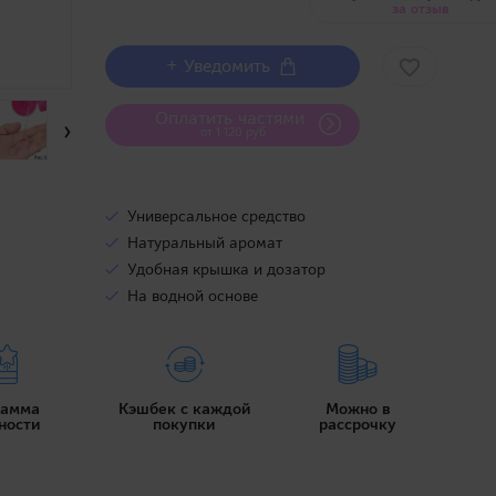
за отзыв
+ Уведомить
Оплатить частями
›
от 1 120 руб
Универсальное средство
Натуральный аромат
Удобная крышка и дозатор
На водной основе
рамма
Кэшбек с каждой
Можно в
ности
покупки
рассрочку