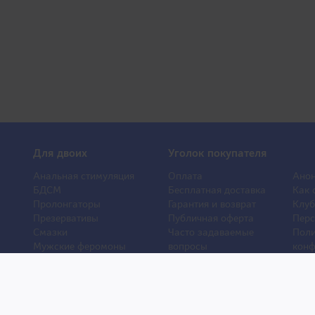
Для двоих
Уголок покупателя
Анальная стимуляция
Оплата
Анон
БДСМ
Бесплатная доставка
Как 
Пролонгаторы
Гарантия и возврат
Клуб
Презервативы
Публичная оферта
Перс
Смазки
Часто задаваемые
Поли
Мужские феромоны
вопросы
конф
Женские феромоны
О компании
Отз
Игрушки для ванной
Контакты
Порн
Другие игрушки
Статьи
Хиты
Уход и обслуживание
Новости
Новы