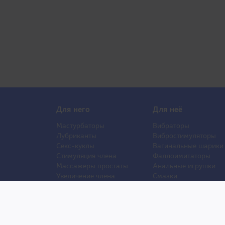
Для него
Для неё
Мастурбаторы
Вибраторы
Лубриканты
Вибростимуляторы
Секс-куклы
Вагинальные шарики
Стимуляция члена
Фаллоимитаторы
Массажеры простаты
Анальные игрушки
Увеличение члена
Смазки
Накладная грудь
Стимуляторы клитора
Стимуляторы груди