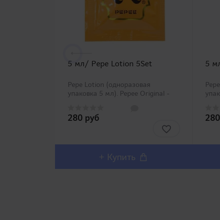
5 мл/ Pepe Lotion 5Set
5 м
Pepe Lotion (одноразовая
Pep
упаковка 5 мл). Pepee Original -
упак
это один из самых продаваемых
сод
смазок Японии, и все благодаря
Сам
280 руб
280
своей удивительной
брен
универсальности. Если вы
Боле
выбираете свой первый
раз 
классический пр..
+ Купить