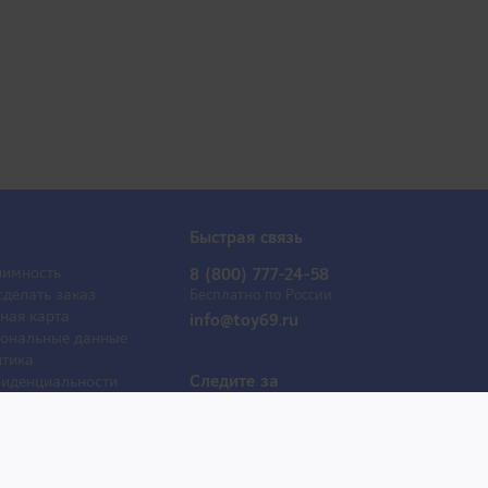
Быстрая связь
имность
8 (800) 777-24-58
сделать заказ
Бесплатно по России
ная карта
info@toy69.ru
ональные данные
тика
Следите за
иденциальности
обновлениями
ывы
оактрисы
 продаж
е товары