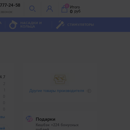
 777-24-58
0
Итого
0
руб
 звонок
А
НАСАДКИ И
СТИМУЛЯТОРЫ
КОЛЬЦА
4.7
2
1
Другие товары производителя
0
0
0
ывы
Подарки
Кешбэк +224 бонусных
лей
рублей