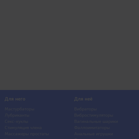
Для него
Для неё
Мастурбаторы
Вибраторы
Лубриканты
Вибростимуляторы
Секс-куклы
Вагинальные шарики
Стимуляция члена
Фаллоимитаторы
Массажеры простаты
Анальные игрушки