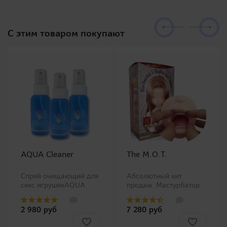
C этим товаром покупают
AQUA Cleaner
The M.O.T.
Спрей очищающий для
Абсолютный хит
секс игрушекAQUA
продаж. Мастурбатор
Cleaner - это средство
ротик производства
для чистки секс
Magic Eyes, новинка в
2 980 руб
7 280 руб
игрушек, которое
нашем ассортименте.
производится Tokyo
Любители орального