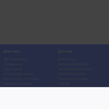
Для него
Для неё
Мастурбаторы
Вибраторы
Лубриканты
Вибростимуляторы
Секс-куклы
Вагинальные шарики
Стимуляция члена
Фаллоимитаторы
Массажеры простаты
Анальные игрушки
Увеличение члена
Смазки
Накладная грудь
Стимуляторы клитора
Стимуляторы груди
Для двоих