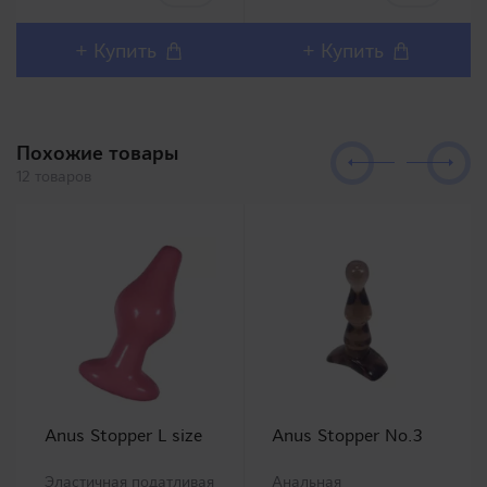
Design совместно с
секса должны остаться
фармацевтической
довольны столь
компанией с
реалистичным внешним
+ Купить
+ Купить
соответствующим
дизайном и полным
уровнем качества.
воспроизв..
Силико..
Похожие товары
12 товаров
Anus Stopper L size
Anus Stopper No.3
Эластичная податливая
Анальная