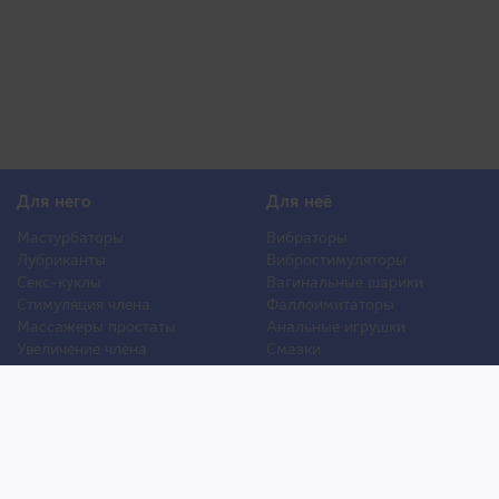
Для него
Для неё
Мастурбаторы
Вибраторы
Лубриканты
Вибростимуляторы
Секс-куклы
Вагинальные шарики
Стимуляция члена
Фаллоимитаторы
Массажеры простаты
Анальные игрушки
Увеличение члена
Смазки
Накладная грудь
Стимуляторы клитора
Стимуляторы груди
Для двоих
Анальная стимуляция
БДСМ