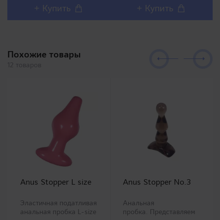
компанией с
реалистичным внешним
+ Купить
+ Купить
соответствующим
дизайном и полным
уровнем качества.
воспроизв..
Силико..
Похожие товары
12 товаров
Anus Stopper L size
Anus Stopper No.3
Эластичная податливая
Анальная
анальная пробка L-size
пробка. Представляем