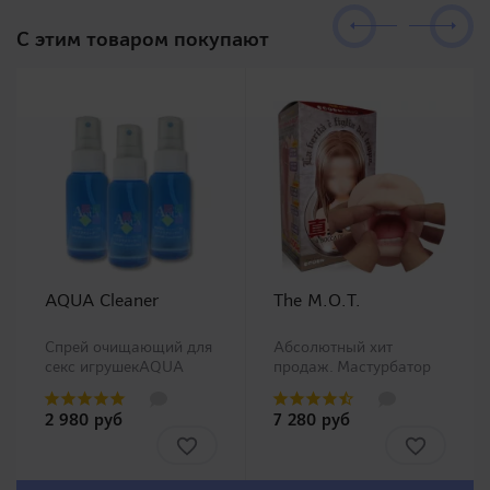
C этим товаром покупают
AQUA Cleaner
The M.O.T.
Спрей очищающий для
Абсолютный хит
секс игрушекAQUA
продаж. Мастурбатор
Cleaner - это средство
ротик производства
для чистки секс
Magic Eyes, новинка в
2 980 руб
7 280 руб
игрушек, которое
нашем ассортименте.
производится Tokyo
Любители орального
Design совместно с
секса должны остаться
фармацевтической
довольны столь