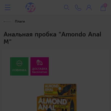
0
Плаги
Анальная пробка "Amondo Anal
M"