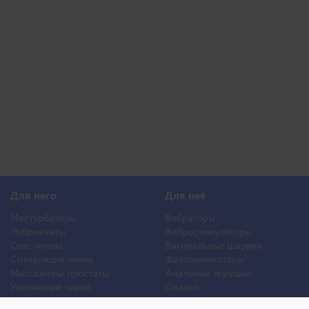
Для него
Для неё
Мастурбаторы
Вибраторы
Лубриканты
Вибростимуляторы
Секс-куклы
Вагинальные шарики
Стимуляция члена
Фаллоимитаторы
Массажеры простаты
Анальные игрушки
Увеличение члена
Смазки
Накладная грудь
Стимуляторы клитора