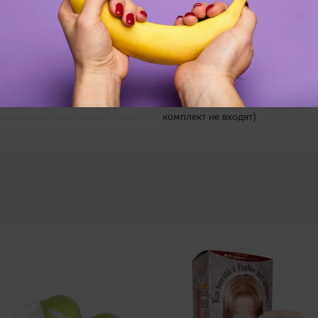
анальная стимуляция
N.P.G., PRECIOUS, Япония
13,7 х 18,6 х 4,9 см
вибратор, пульт управления, при
дистанционного управления, (пр
комплект не входят)