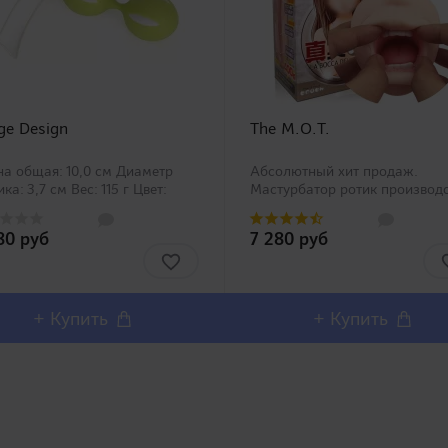
ge Design
The M.O.T.
а общая: 10,0 см Диаметр
Абсолютный хит продаж.
ка: 3,7 см Вес: 115 г Цвет:
Мастурбатор ротик производ
ный Производитель: Япония
Magic Eyes, новинка в нашем
лектность: вагинальные
ассортименте. Любители
80 руб
7 280 руб
ики, сумочка для хранения
орального секса должны оста
с..
довольны столь реалистичны
внешним дизайном и полным
воспроизв..
+ Купить
+ Купить