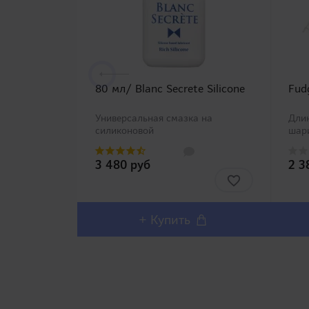
80 мл/ Blanc Secrete Silicone
Fud
Универсальная смазка на
Длин
силиконовой
шари
основе.Представляем популярную
зеле
серию силиконовых и водно-
Комп
3 480 руб
2 3
силиконовых смазок от компании
шар
RENDS. Помимо нежной
Изве
смазывающей способности,
характерной сил..
+ Купить