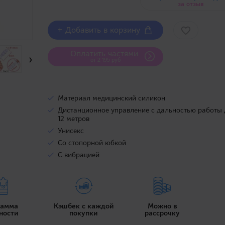
за отзыв
+ Добавить в корзину
Оплатить частями
›
от 2 195 руб
Материал медицинский силикон
Дистанционное управление с дальностью работы 
12 метров
Унисекс
Со стопорной юбкой
С вибрацией
рамма
Кэшбек с каждой
Можно в
ности
покупки
рассрочку