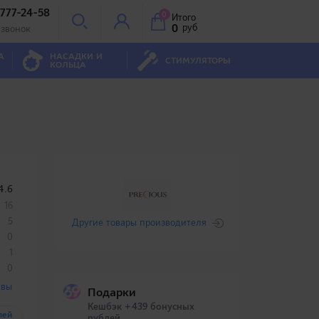
 777-24-58
0
Итого
0
руб
 звонок
А
НАСАДКИ И
СТИМУЛЯТОРЫ
КОЛЬЦА
4.6
16
5
Другие товары производителя
0
1
0
ывы
Подарки
Кешбэк +439 бонусных
лей
рублей