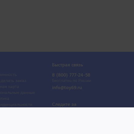
Быстрая связь
имность
8 (800) 777-24-58
сделать заказ
Бесплатно по России
ная карта
info@toy69.ru
ональные данные
тика
Следите за
иденциальности
обновлениями
ывы
оактрисы
 продаж
е товары