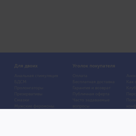
Для двоих
Уголок покупателя
Анальная стимуляция
Оплата
Анон
БДСМ
Бесплатная доставка
Как 
Пролонгаторы
Гарантия и возврат
Клуб
Презервативы
Публичная оферта
Перс
Смазки
Часто задаваемые
Поли
Мужские феромоны
вопросы
конф
Женские феромоны
О компании
Отз
Игрушки для ванной
Контакты
Порн
Другие игрушки
Статьи
Хиты
Уход и обслуживание
Новости
Новы