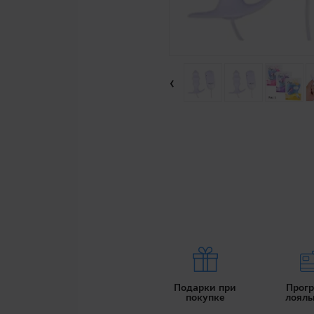
‹
Подарки при
Прог
покупке
лояль