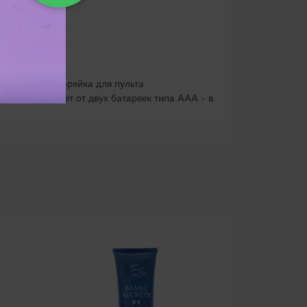
емник, 12V батарейка для пульта
иемник работает от двух батареек типа ААА - в