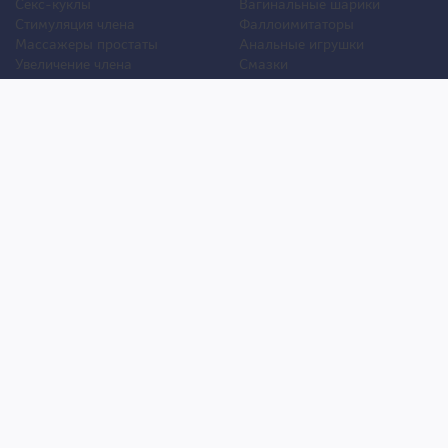
Секс-куклы
Вагинальные шарики
Стимуляция члена
Фаллоимитаторы
Массажеры простаты
Анальные игрушки
Увеличение члена
Смазки
Накладная грудь
Стимуляторы клитора
Стимуляторы груди
Для двоих
Анальная стимуляция
БДСМ
Пролонгаторы
Презервативы
Смазки
Мужские феромоны
Женские феромоны
Игрушки для ванной
Другие игрушки
Уход и обслуживание игрушек
Уголок покупателя
Оплата
Анонимность
Бесплатная доставка
Как сделать заказ