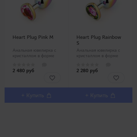
Heart Plug Pink M
Heart Plug Rainbow
S
Анальная ювелирка с
Анальная ювелирка с
кристаллом в форме
кристаллом в форме
сердца. Красивый
сердца. Красивый
радужный цвет.
радужный цвет.
2 480 руб
2 280 руб
Разрешается нагревать
Разрешается нагревать
с помощью воды. ..
с помощью воды. ..
+ Купить
+ Купить