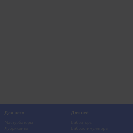
Для него
Для неё
Мастурбаторы
Вибраторы
Лубриканты
Вибростимуляторы