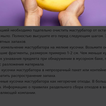
 мастурбатора из TPE:
ацией необходимо тщательно очистить мастурбатор от оста
е мыло. Полностью высушите его перед следующим шагом. 
ятных запахов.
 измельчение мастурбатора на мелкие кусочки. Возьмите 
ьшие фрагменты, размером примерно 1-2 см. Чем меньше ку
иск узнавания предмета при обнаружении в мусорном баке,
с разложения материала.
 кусочки мастурбатора в непрозрачный пакет или контейне
ратить распространение запаха.
нные кусочки мастурбатора как негорючие отходы. В боль
а. Информацию о правилах раздельного сбора отходов в в
авляющей компании.