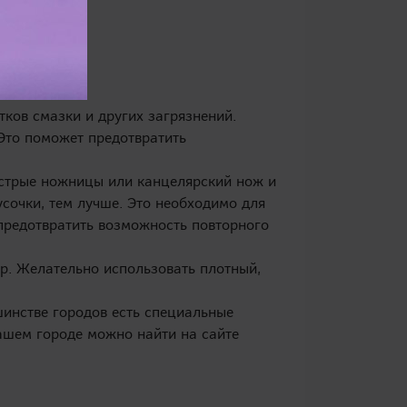
тков смазки и других загрязнений.
Это поможет предотвратить
острые ножницы или канцелярский нож и
сочки, тем лучше. Это необходимо для
 предотвратить возможность повторного
р. Желательно использовать плотный,
шинстве городов есть специальные
ашем городе можно найти на сайте