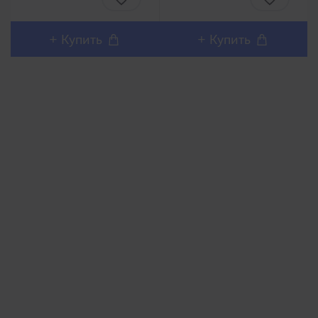
ребристыми
влагалища Вашей
неровностями и
партнерши. Подходит
пупырышками. Кольцо
под все размеры
+ Купить
+ Купить
на мошонку будет
полового члена. ..
хорошо обтягивать и не
да..