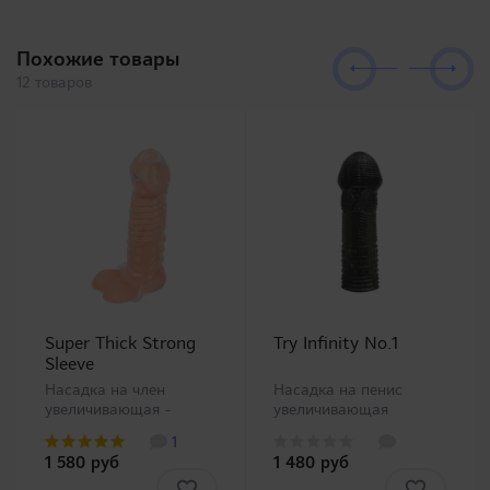
да..
Похожие товары
12 товаров
Super Thick Strong
Try Infinity No.1
Sleeve
Насадка на член
Насадка на пенис
увеличивающая -
увеличивающая
прозрачная. Прозрачная
стимулирующая. Насадка
1
насадка на член от
на член от компании
1 580 руб
1 480 руб
компании A-One со
PRIME будет приятно
стимулирующими
стимулировать стенки