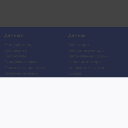
Для него
Для неё
Мастурбаторы
Вибраторы
Лубриканты
Вибростимуляторы
Секс-куклы
Вагинальные шарики
Стимуляция члена
Фаллоимитаторы
Массажеры простаты
Анальные игрушки
Увеличение члена
Смазки
Накладная грудь
Стимуляторы клитора
Стимуляторы груди
Для двоих
Анальная стимуляция
БДСМ
Пролонгаторы
Презервативы
Смазки