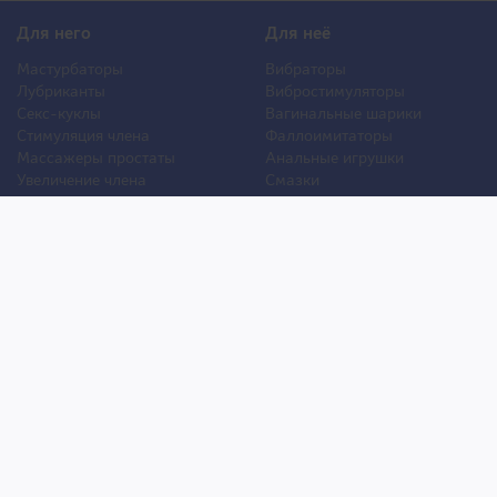
Для него
Для неё
Мастурбаторы
Вибраторы
Лубриканты
Вибростимуляторы
Секс-куклы
Вагинальные шарики
Стимуляция члена
Фаллоимитаторы
Массажеры простаты
Анальные игрушки
Увеличение члена
Смазки
Накладная грудь
Стимуляторы клитора
Стимуляторы груди
Для двоих
Анальная стимуляция
БДСМ
Пролонгаторы
Презервативы
Смазки
Мужские феромоны
Женские феромоны
Игрушки для ванной
Другие игрушки