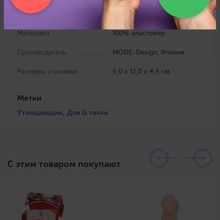
Цвет
прозрачно-дымчатый
Материал
100% эластомер
Производитель
MODE-Design, Япония
Размеры упаковки
5,0 х 12,0 х 4,5 см
Метки
,
Утолщающие
Для G точки
C этим товаром покупают