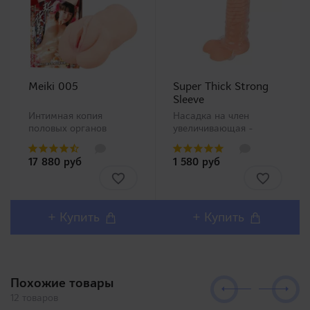
Meiki 005
Super Thick Strong
Sleeve
Интимная копия
Насадка на член
половых органов
увеличивающая -
китайской Ню модели
прозрачная. Прозрачная
Чжан Сяо Ю (Zhang
насадка на член от
17 880 руб
1 580 руб
Xiao Yu)!Представляем
компании A-One со
Вашему вниманию
стимулирующими
одну из самых
ребристыми
популярных линеек в
неровностями и
Японии Meiki no
пупырышками. Кольцо
+ Купить
+ Купить
Syoumei. Искусственные
на мошонку будет
влагалища этой линей..
хорошо обтягивать и не
да..
Похожие товары
12 товаров