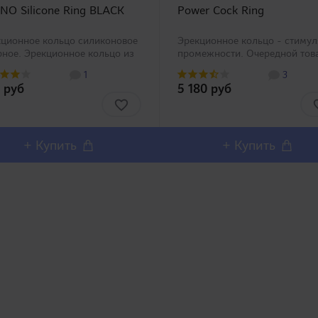
NO Silicone Ring BLACK
Power Cock Ring
ционное кольцо силиконовое
Эрекционное кольцо - стимул
рное. Эрекционное кольцо из
промежности. Очередной тов
кокачественного 100%
категории поддержки мужчи
1
3
кона от компании A-One.
выпущен в трех модификация
 руб
5 180 руб
шо растягивается и подходит
пожалуйста, выберите по сво
все размеры полового члена.
усмотрению. Power Coc..
о использов..
+ Купить
+ Купить