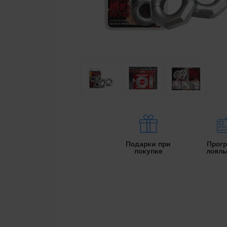
Подарки при
Прог
покупке
лояль