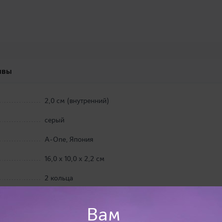
ывы
2,0 см (внутренний)
серый
A-One, Япония
16,0 х 10,0 х 2,2 см
2 кольца
Вам