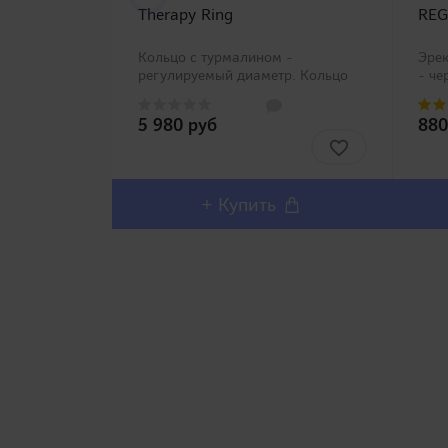
Therapy Ring
REG
Кольцо с турмалином -
Эрек
регулируемый диаметр. Кольцо
- че
на пенис для увеличения
высо
продолжительности полового
сили
5 980 руб
880
акта. Отличительной
Хоро
особенностью его является
под 
удобная регулировка диаметра, а
Можн
также производи..
+ Купить