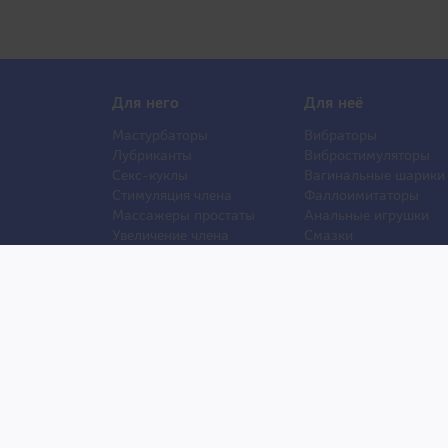
Для него
Для неё
Мастурбаторы
Вибраторы
Лубриканты
Вибростимуляторы
Секс-куклы
Вагинальные шарики
Стимуляция члена
Фаллоимитаторы
Массажеры простаты
Анальные игрушки
Увеличение члена
Смазки
Накладная грудь
Стимуляторы клитора
Стимуляторы груди
Секс Шоп Тоy69.ru - Магазин для взрослых из Япони