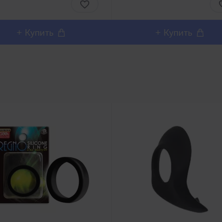
ольны столь реалистичным
no Syoumei. Искусственные
шним дизайном и полным
влагалища этой линей..
роизв..
+ Купить
+ Купить