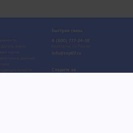
Быстрая связь
имность
8 (800) 777-24-58
сделать заказ
Бесплатно по России
ная карта
info@toy69.ru
ональные данные
тика
Следите за
иденциальности
обновлениями
ывы
оактрисы
 продаж
е товары