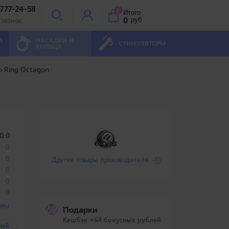
 777-24-58
0
Итого
0
руб
 звонок
А
НАСАДКИ И
СТИМУЛЯТОРЫ
КОЛЬЦА
o Ring Octagon
0.0
0
0
Другие товары производителя
0
0
0
ывы
Подарки
Кешбэк +64 бонусных рублей
лей