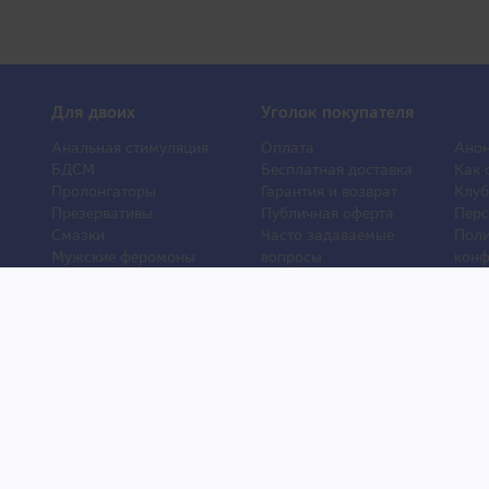
Для двоих
Уголок покупателя
Анальная стимуляция
Оплата
Анон
БДСМ
Бесплатная доставка
Как 
Пролонгаторы
Гарантия и возврат
Клуб
Презервативы
Публичная оферта
Перс
Смазки
Часто задаваемые
Поли
Мужские феромоны
вопросы
конф
Женские феромоны
О компании
Отз
Игрушки для ванной
Контакты
Порн
Другие игрушки
Статьи
Хиты
Уход и обслуживание
Новости
Новы
игрушек
и © 2007–2026. Права защищены. Товары для взрослых из Японии.