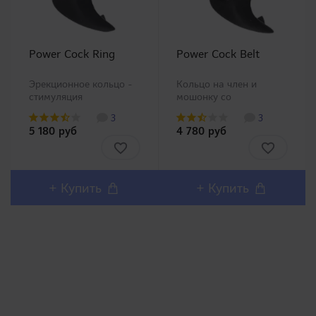
Power Cock Ring
Power Cock Belt
Эрекционное кольцо -
Кольцо на член и
стимуляция
мошонку со
промежности. Очередной
стимуляцией
3
3
товар категории
промежности. Очередной
5 180 руб
4 780 руб
поддержки мужчин
товар категории
был выпущен в трех
поддержки мужчин
модификациях,
был выпущен в трех
пожалуйста, выберите
модификациях,
по своему усмотрению.
пожалуйста, выберите
+ Купить
+ Купить
Power Coc..
по своему усмотрению.
Power Co..