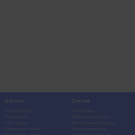
Для него
Для неё
Мастурбаторы
Вибраторы
Лубриканты
Вибростимуляторы
Секс-куклы
Вагинальные шарики
Стимуляция члена
Фаллоимитаторы
Массажеры простаты
Анальные игрушки