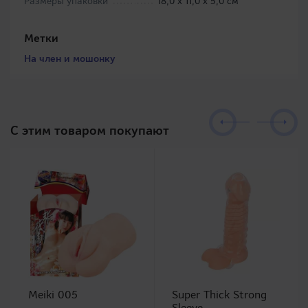
Размеры упаковки
18,0 х 11,0 х 5,0 см
Метки
На член и мошонку
C этим товаром покупают
Meiki 005
Super Thick Strong
Sleeve