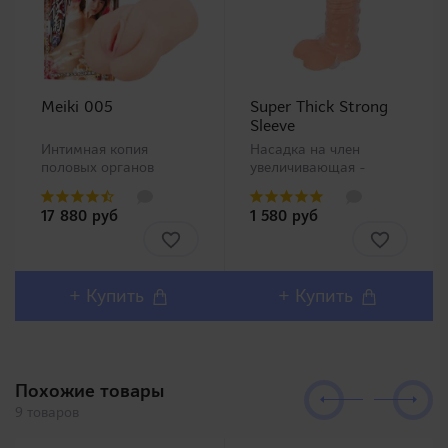
Meiki 005
Super Thick Strong
Sleeve
Интимная копия
Насадка на член
половых органов
увеличивающая -
китайской Ню модели
прозрачная. Прозрачная
Чжан Сяо Ю (Zhang
насадка на член от
17 880 руб
1 580 руб
Xiao Yu)!Представляем
компании A-One со
Вашему вниманию
стимулирующими
одну из самых
ребристыми
популярных линеек в
неровностями и
Японии Meiki no
пупырышками. Кольцо
+ Купить
+ Купить
Syoumei. Искусственные
на мошонку будет
влагалища этой линей..
хорошо обтягивать и не
да..
Похожие товары
9 товаров