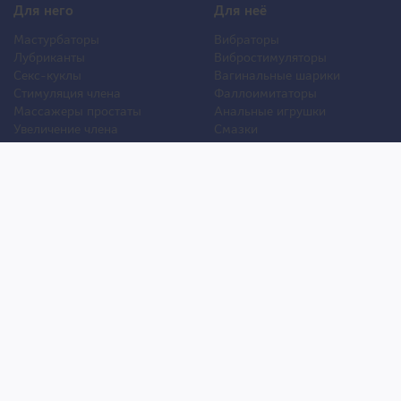
Для него
Для неё
Мастурбаторы
Вибраторы
Лубриканты
Вибростимуляторы
Секс-куклы
Вагинальные шарики
Стимуляция члена
Фаллоимитаторы
Массажеры простаты
Анальные игрушки
Увеличение члена
Смазки
Накладная грудь
Стимуляторы клитора
Стимуляторы груди
Для двоих
Анальная стимуляция
БДСМ
Пролонгаторы
Презервативы
Смазки
Мужские феромоны
Женские феромоны
Игрушки для ванной
Другие игрушки
Уход и обслуживание игрушек