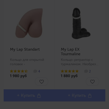
My Lap Standart
My Lap EX
Tourmaline
Кольцо для открытой
Кольцо-ретрактор с
головки -
турмалином. Необрезанные
повседневное. Необрезанные
мужчины нередко
4
2
мужчины нередко
прибегают к
1 980 руб
1 880 руб
прибегают к
ухищрениям для
ухищрениям для
поддержания головки в
поддержания головки в
открытом состоянии.
открытом состоянии.
Ведь известно, что это
Ведь известно, что это
полезно для гигиены.
+ Купить
+ Купить
полезно для гигиены.
Данные кольца
Данные ко..
призваны..