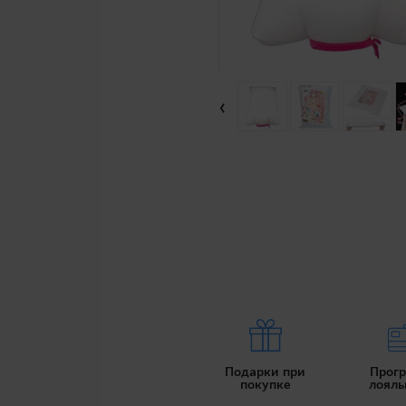
‹
Подарки при
Прог
покупке
лояль