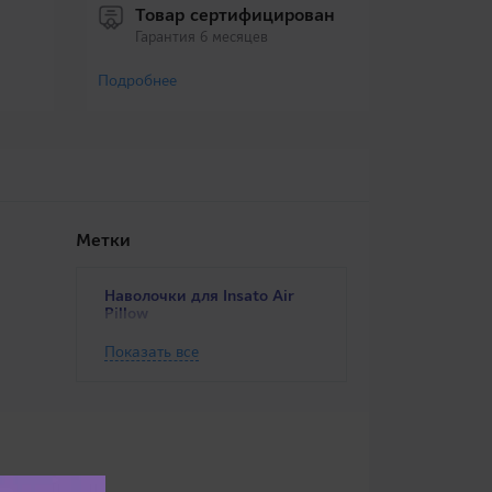
Товар сертифицирован
Гарантия 6 месяцев
Подробнее
Метки
Наволочки для Insato Air
Pillow
,
,
Dakimakura Pillow
Hugger
Показать все