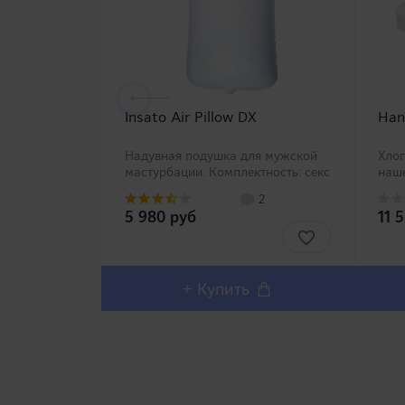
Insato Air Pillow DX
Han
Надувная подушка для мужской
Хло
мастурбации. Комплектность: секс
наш
подушка, (вагина в комплект НЕ
мно
2
ВХОДИТ и приобретается
маст
5 980 руб
11 
отдельно в категории
пре
МАСТУРБАТОРЫ) Надувная
поду
подушка для мужской м..
и сп
+ Купить