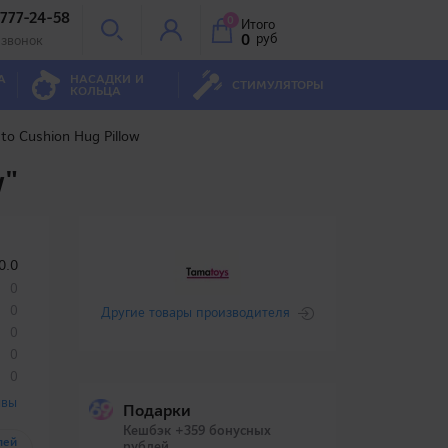
 777-24-58
0
Итого
0
руб
 звонок
А
НАСАДКИ И
СТИМУЛЯТОРЫ
КОЛЬЦА
ato Cushion Hug Pillow
w"
0.0
0
0
Другие товары производителя
0
0
0
ывы
Подарки
Кешбэк +359 бонусных
лей
рублей