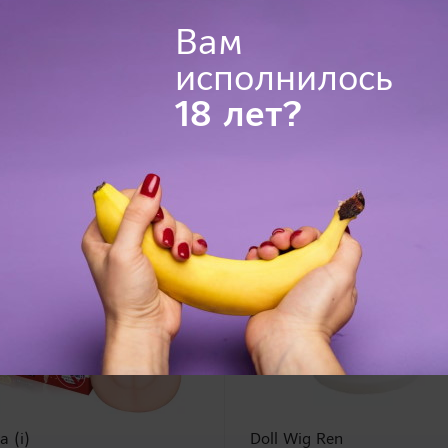
секс кукла, (вагина в комплект НЕ ВХОДИТ и приобре
отдельно в категории МАСТУРБАТОРЫ)
Вам
исполнилось
18 лет?
 (i)
Doll Wig Ren