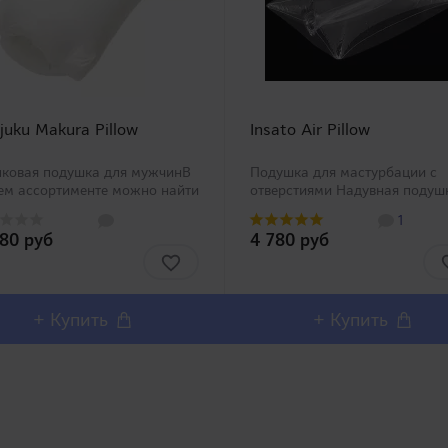
juku Makura Pillow
Insato Air Pillow
пковая подушка для мужчинВ
Подушка для мастурбации с
ем ассортименте можно найти
отверстиями Надувная подуш
го воздушных подушек для
для более удобной мастурба
1
урбации, на этот раз
станет незаменимым атрибут
580 руб
4 780 руб
дставляем Вашему вниманию
ваших играх! Подготовка к
шку из хлопка с полиэстером
пользованию очень простая -
ец отверстием для мас..
вставьте в подушку искусст..
+ Купить
+ Купить