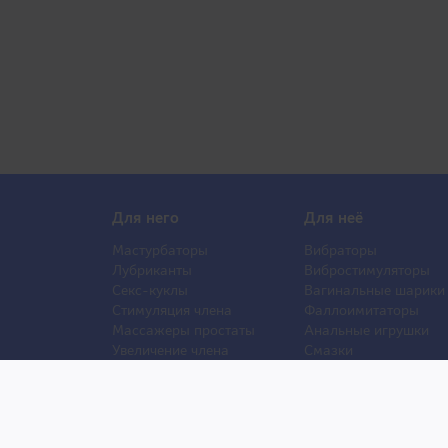
Для него
Для неё
Мастурбаторы
Вибраторы
Лубриканты
Вибростимуляторы
Секс-куклы
Вагинальные шарики
Стимуляция члена
Фаллоимитаторы
Массажеры простаты
Анальные игрушки
Увеличение члена
Смазки
Накладная грудь
Стимуляторы клитора
Стимуляторы груди