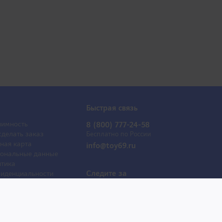
Быстрая связь
имность
8 (800) 777-24-58
сделать заказ
Бесплатно по России
ная карта
info@toy69.ru
ональные данные
тика
Следите за
иденциальности
обновлениями
ывы
оактрисы
 продаж
е товары