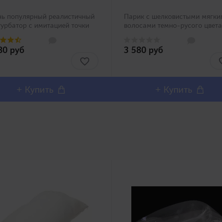
нь популярный реалистичный
Парик с шелковистыми мягки
урбатор с имитацией точки
волосами темно-русого цвета
 Раскрыв половые губы
станет незаменимым атрибут
ытого типа и заглянув внутрь
играх с секс куклами! Изнача
80 руб
3 580 руб
бедитесь насколько
парик выпускается как завод
буждающе реалистично
аксессуар к надувной секс ку
арались производители
Love Body Ren, ..
озда..
+ Купить
+ Купить