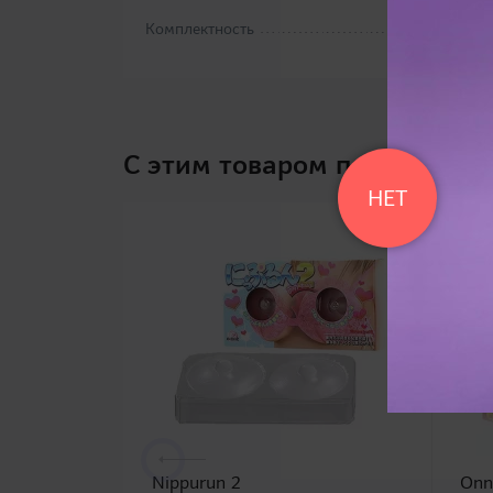
Комплектность
C этим товаром покупают
НЕТ
Nippurun 2
Onna