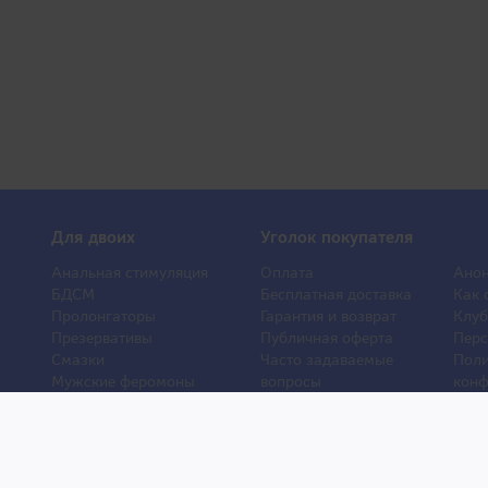
Для двоих
Уголок покупателя
Анальная стимуляция
Оплата
Анон
БДСМ
Бесплатная доставка
Как 
Пролонгаторы
Гарантия и возврат
Клуб
Презервативы
Публичная оферта
Перс
Смазки
Часто задаваемые
Поли
Мужские феромоны
вопросы
конф
Женские феромоны
О компании
Отз
Игрушки для ванной
Контакты
Порн
Другие игрушки
Статьи
Хиты
Уход и обслуживание
Новости
Новы