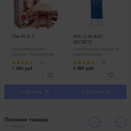
The M.O.T.
100 г/ BLANC
SECRETE
Абсолютный хит
Силиконовая смазка на
продаж. Мастурбатор
водной основе.
ротик производства
Анальная смазка на
Magic Eyes, новинка в
водной основе с
7 280 руб
3 380 руб
нашем ассортименте.
добавлением
Любители орального
диметикона
секса должны остаться
(производной
довольны столь
силикона), по
реалистичным внешним
консистенции
+ Купить
+ Купить
дизайном и полным
напоминает крем для
воспроизв..
рук. Безусловно
понравится любителям
анал..
Похожие товары
12 товаров