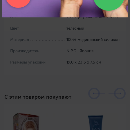
Размер
чашка В
Вес
294 г (с упаковкой - 748 г)
Цвет
телесный
Материал
100% медицинский силикон
Производитель
N.P.G., Япония
Размеры упаковки
19,0 х 23,5 х 7,5 см
C этим товаром покупают