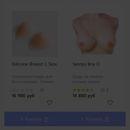
Silicone Breast L Size
Seinyu Bra D
Накладная грудь для
Грудь на лямках -
вые
бюстгальтера. Силиконовые
размер чашки
накладные груди,
D. Японская компания
2
которые имеют вес,
выпустила целую
16 980 руб
14 880 руб
форму и текстуру
серию грудей из
настоящей. Даже при
безопасного
движении они будут
медицинского
ощущаться
силикона,
естественно.
представленных пятью
+ Купить
+ Купить
Представлены 3
размерами чашек.
размера (S, M, L). ..
Безусловно многие