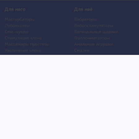
Для него
Для неё
Мастурбаторы
Вибраторы
Лубриканты
Вибростимуляторы
Секс-куклы
Вагинальные шарики
Стимуляция члена
Фаллоимитаторы
Массажеры простаты
Анальные игрушки
Увеличение члена
Смазки
Накладная грудь
Стимуляторы клитора
Стимуляторы груди
Для двоих
Анальная стимуляция
БДСМ
Пролонгаторы
Презервативы
Смазки
Мужские феромоны
Женские феромоны
Игрушки для ванной
Другие игрушки