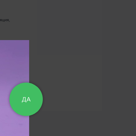
,
Материал жесткий
,
Двухслойные
Двухслойные
,
,
Двухслойные
яция,
Хиты продаж
ДА