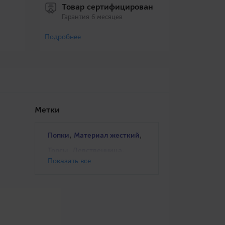
Товар сертифицирован
Гарантия 6 месяцев
Подробнее
Метки
,
,
Попки
Материал жесткий
,
,
Торсы
Девственница
Показать все
,
,
Двухслойные
Студентки
,
,
Аниме
Материал жесткий
,
Вагинальный секс
,
Компактные