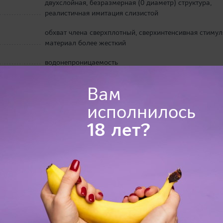
двухслойная, безразмерная (0 диаметр) структура,
реалистичная имитация слизистой
обхват члена сверхплотный, сверхинтенсивная стимул
материал более жесткий
водонепроницаемость
EXE, Outvision, Япония
Вам
2012 г.
исполнилось
разрешается
18 лет?
21,0 х 14,5 х 7,0 см
мастурбатор, смазка пробник (15 мл)