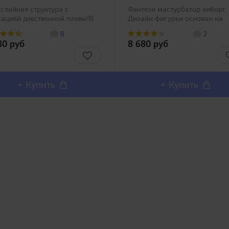
слойная структура с
Фентези мастурбатор киборг.
ацией девственной плевы!В
Дизайн фигурки основан на
оящее время конкуренция
персонаже Shie, созданным
8
2
и японских производителей
аниматором Deino, на основе
80 руб
8 680 руб
аемо материала
анимационного вокального
урбаторов достигла
(Vocaloid) айдола Хатсуне Мик
твительно высокого уровня.
Персонаж популярно
мо супербезо..
воспроизводится ..
+ Купить
+ Купить