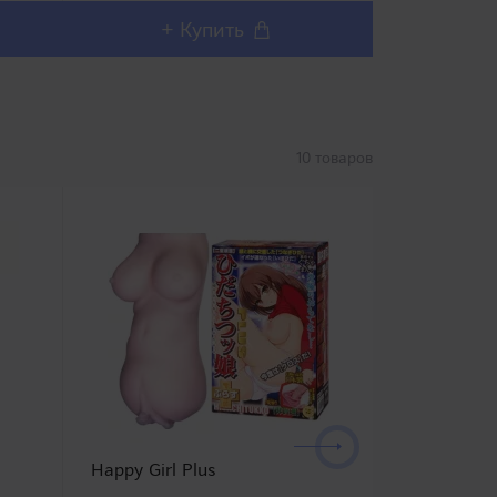
+ Купить
+ 
10 товаров
Happy Girl Plus
Ayami Hat