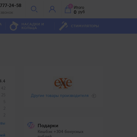
 777-24-58
0
Итого
0
руб
 звонок
А
НАСАДКИ И
СТИМУЛЯТОРЫ
КОЛЬЦА
4.4
42
25
Другие товары производителя
5
2
2
ывы
Подарки
Кешбэк +304 бонусных
лей
рублей