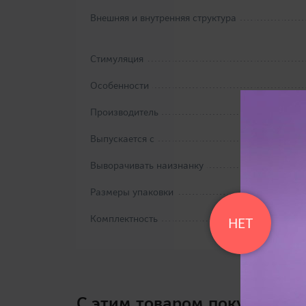
Внешняя и внутренняя структура
Стимуляция
Особенности
Производитель
Выпускается с
Выворачивать наизнанку
Размеры упаковки
Комплектность
НЕТ
C этим товаром покупают